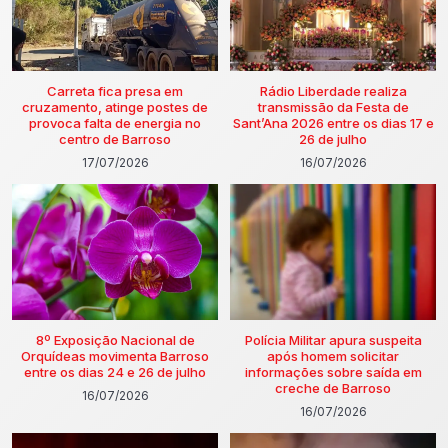
Carreta fica presa em
Rádio Liberdade realiza
cruzamento, atinge postes de
transmissão da Festa de
provoca falta de energia no
Sant’Ana 2026 entre os dias 17 e
centro de Barroso
26 de julho
17/07/2026
16/07/2026
8º Exposição Nacional de
Polícia Militar apura suspeita
Orquídeas movimenta Barroso
após homem solicitar
entre os dias 24 e 26 de julho
informações sobre saída em
creche de Barroso
16/07/2026
16/07/2026