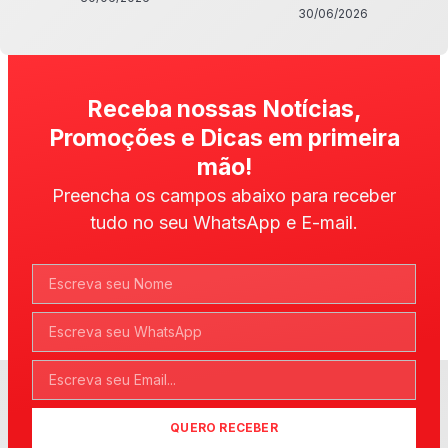
30/06/2026
Receba nossas Notícias,
Promoções e Dicas em primeira
mão!
Preencha os campos abaixo para receber
tudo no seu WhatsApp e E-mail.
QUERO RECEBER