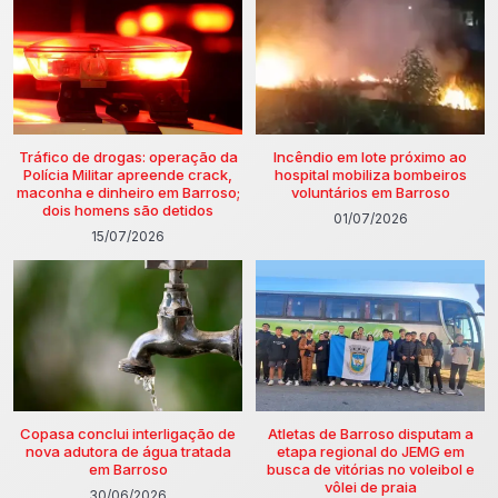
Tráfico de drogas: operação da
Incêndio em lote próximo ao
Polícia Militar apreende crack,
hospital mobiliza bombeiros
maconha e dinheiro em Barroso;
voluntários em Barroso
dois homens são detidos
01/07/2026
15/07/2026
Copasa conclui interligação de
Atletas de Barroso disputam a
nova adutora de água tratada
etapa regional do JEMG em
em Barroso
busca de vitórias no voleibol e
vôlei de praia
30/06/2026