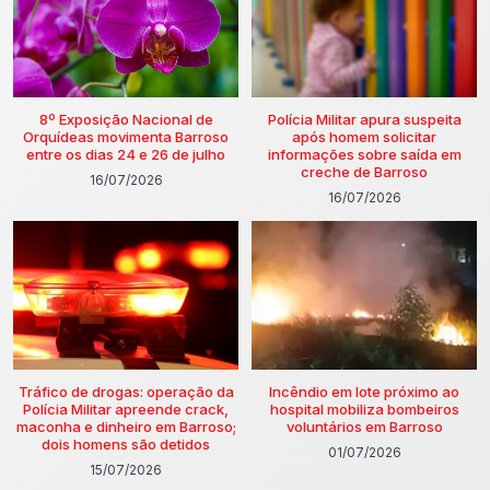
8º Exposição Nacional de
Polícia Militar apura suspeita
Orquídeas movimenta Barroso
após homem solicitar
entre os dias 24 e 26 de julho
informações sobre saída em
creche de Barroso
16/07/2026
16/07/2026
Tráfico de drogas: operação da
Incêndio em lote próximo ao
Polícia Militar apreende crack,
hospital mobiliza bombeiros
maconha e dinheiro em Barroso;
voluntários em Barroso
dois homens são detidos
01/07/2026
15/07/2026