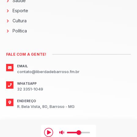
Saúde
Esporte
Cultura
Política
FALE COM A GENTE!
EMAIL
contato@liberdadebarroso.fm.br
WHATSAPP
32 3351-1049
ENDEREÇO
R. Bela Vista, 80, Barroso - MG
2026
Radio Liberdade FM Barroso.
Todos os direitos reservados.