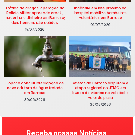
Tráfico de drogas: operação da
Incêndio em lote próximo ao
Polícia Militar apreende crack,
hospital mobiliza bombeiros
maconha e dinheiro em Barroso;
voluntários em Barroso
dois homens são detidos
01/07/2026
15/07/2026
Copasa conclui interligação de
Atletas de Barroso disputam a
nova adutora de água tratada
etapa regional do JEMG em
em Barroso
busca de vitórias no voleibol e
vôlei de praia
30/06/2026
30/06/2026
Receba nossas Notícias,