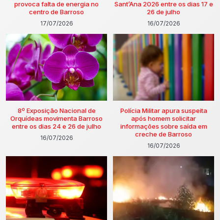
provoca falta de energia no
Sant’Ana 2026 entre os dias 17 e
centro de Barroso
26 de julho
17/07/2026
16/07/2026
8º Exposição Nacional de
Polícia Militar apura suspeita
Orquídeas movimenta Barroso
após homem solicitar
entre os dias 24 e 26 de julho
informações sobre saída em
creche de Barroso
16/07/2026
16/07/2026