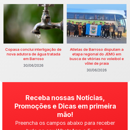
Copasa conclui interligação de
Atletas de Barroso disputam a
nova adutora de água tratada
etapa regional do JEMG em
em Barroso
busca de vitórias no voleibol e
vôlei de praia
30/06/2026
30/06/2026
Receba nossas Notícias,
Promoções e Dicas em primeira
mão!
Preencha os campos abaixo para receber