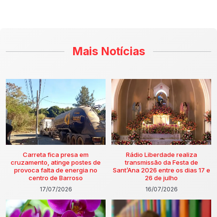
Mais Notícias
Carreta fica presa em
Rádio Liberdade realiza
cruzamento, atinge postes de
transmissão da Festa de
provoca falta de energia no
Sant’Ana 2026 entre os dias 17 e
centro de Barroso
26 de julho
17/07/2026
16/07/2026