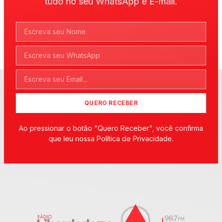
tudo no seu WhatsApp e E-mail.
QUERO RECEBER
Ao pressionar o botão "Quero Receber", você confirma
que leu nossa Política de Privacidade.