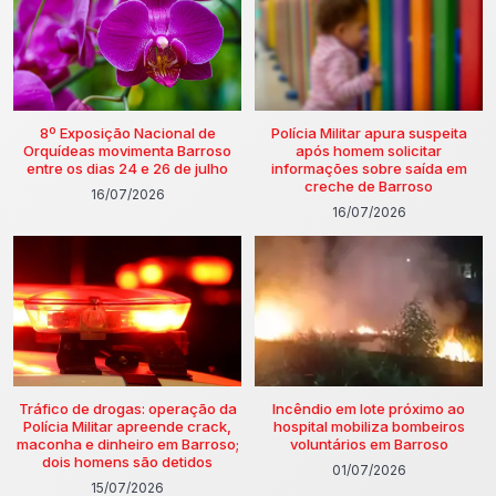
8º Exposição Nacional de
Polícia Militar apura suspeita
Orquídeas movimenta Barroso
após homem solicitar
entre os dias 24 e 26 de julho
informações sobre saída em
creche de Barroso
16/07/2026
16/07/2026
Tráfico de drogas: operação da
Incêndio em lote próximo ao
Polícia Militar apreende crack,
hospital mobiliza bombeiros
maconha e dinheiro em Barroso;
voluntários em Barroso
dois homens são detidos
01/07/2026
15/07/2026