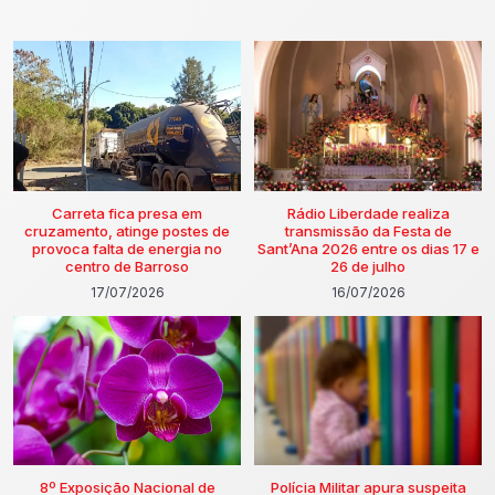
Carreta fica presa em
Rádio Liberdade realiza
cruzamento, atinge postes de
transmissão da Festa de
provoca falta de energia no
Sant’Ana 2026 entre os dias 17 e
centro de Barroso
26 de julho
17/07/2026
16/07/2026
8º Exposição Nacional de
Polícia Militar apura suspeita