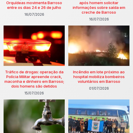
Orquídeas movimenta Barroso
após homem solicitar
entre os dias 24 e 26 de julho
informações sobre saída em
creche de Barroso
16/07/2026
16/07/2026
Tráfico de drogas: operação da
Incêndio em lote próximo ao
Polícia Militar apreende crack,
hospital mobiliza bombeiros
maconha e dinheiro em Barroso;
voluntários em Barroso
dois homens são detidos
01/07/2026
15/07/2026