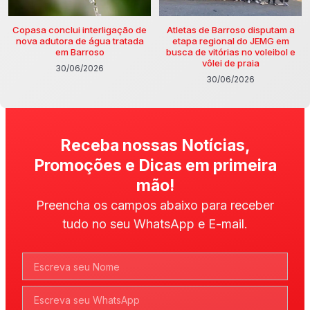
Copasa conclui interligação de
Atletas de Barroso disputam a
nova adutora de água tratada
etapa regional do JEMG em
em Barroso
busca de vitórias no voleibol e
vôlei de praia
30/06/2026
30/06/2026
Receba nossas Notícias,
Promoções e Dicas em primeira
mão!
Preencha os campos abaixo para receber
tudo no seu WhatsApp e E-mail.