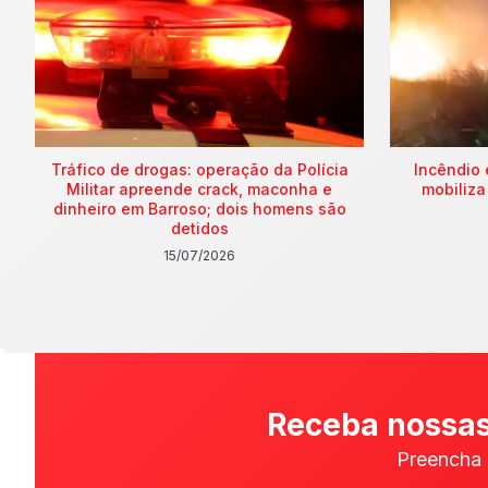
Tráfico de drogas: operação da Polícia
Incêndio 
Militar apreende crack, maconha e
mobiliza
dinheiro em Barroso; dois homens são
detidos
15/07/2026
Receba nossas
Preencha 