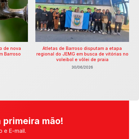
ão de nova
Atletas de Barroso disputam a etapa
m Barroso
regional do JEMG em busca de vitórias no
voleibol e vôlei de praia
30/06/2026
 primeira mão!
 e E-mail.