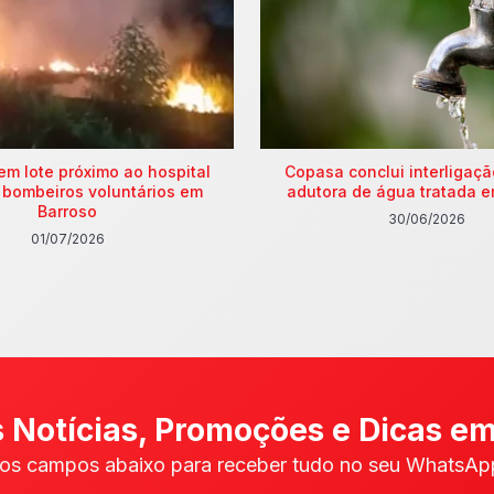
em lote próximo ao hospital
Copasa conclui interligaç
 bombeiros voluntários em
adutora de água tratada e
Barroso
30/06/2026
01/07/2026
 Notícias, Promoções e Dicas em
os campos abaixo para receber tudo no seu WhatsApp