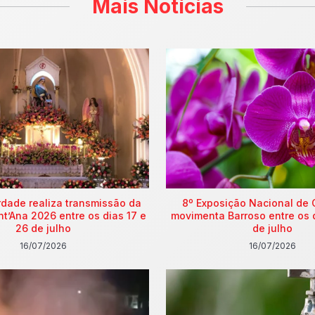
Mais Notícias
rdade realiza transmissão da
8º Exposição Nacional de 
nt’Ana 2026 entre os dias 17 e
movimenta Barroso entre os 
26 de julho
de julho
16/07/2026
16/07/2026