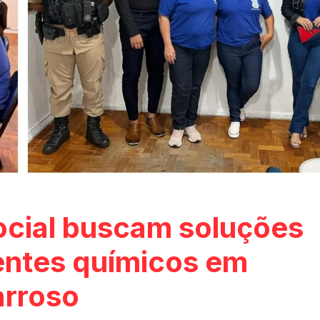
ocial buscam soluções
entes químicos em
arroso