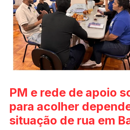
PM e rede de apoio s
para acolher depend
situação de rua em B