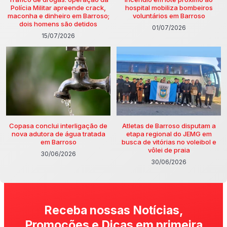
Polícia Militar apreende crack,
hospital mobiliza bombeiros
maconha e dinheiro em Barroso;
voluntários em Barroso
dois homens são detidos
01/07/2026
15/07/2026
Copasa conclui interligação de
Atletas de Barroso disputam a
nova adutora de água tratada
etapa regional do JEMG em
em Barroso
busca de vitórias no voleibol e
vôlei de praia
30/06/2026
30/06/2026
Receba nossas Notícias,
Promoções e Dicas em primeira