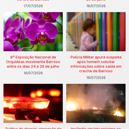
17/07/2026
16/07/2026
8º Exposição Nacional de
Polícia Militar apura suspeita
Orquídeas movimenta Barroso
após homem solicitar
entre os dias 24 e 26 de julho
informações sobre saída em
creche de Barroso
16/07/2026
16/07/2026
Tráfico de drogas: operação da
Incêndio em lote próximo ao