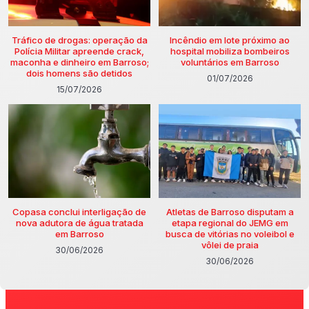
Tráfico de drogas: operação da
Incêndio em lote próximo ao
Polícia Militar apreende crack,
hospital mobiliza bombeiros
maconha e dinheiro em Barroso;
voluntários em Barroso
dois homens são detidos
01/07/2026
15/07/2026
Copasa conclui interligação de
Atletas de Barroso disputam a
nova adutora de água tratada
etapa regional do JEMG em
em Barroso
busca de vitórias no voleibol e
vôlei de praia
30/06/2026
30/06/2026