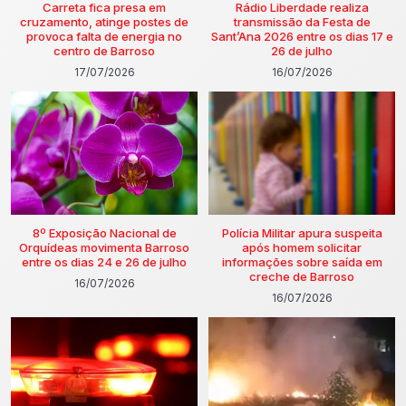
Carreta fica presa em
Rádio Liberdade realiza
cruzamento, atinge postes de
transmissão da Festa de
provoca falta de energia no
Sant’Ana 2026 entre os dias 17 e
centro de Barroso
26 de julho
17/07/2026
16/07/2026
8º Exposição Nacional de
Polícia Militar apura suspeita
Orquídeas movimenta Barroso
após homem solicitar
entre os dias 24 e 26 de julho
informações sobre saída em
creche de Barroso
16/07/2026
16/07/2026