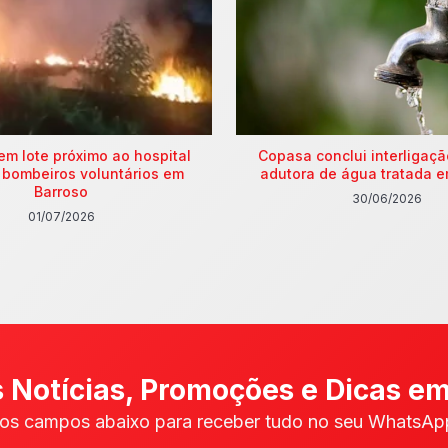
em lote próximo ao hospital
Copasa conclui interligaç
 bombeiros voluntários em
adutora de água tratada e
Barroso
30/06/2026
01/07/2026
 Notícias, Promoções e Dicas em
os campos abaixo para receber tudo no seu WhatsApp