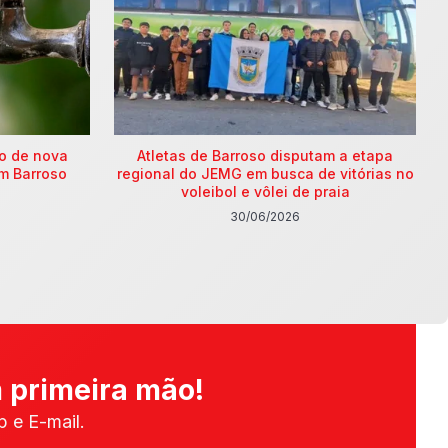
ão de nova
Atletas de Barroso disputam a etapa
m Barroso
regional do JEMG em busca de vitórias no
voleibol e vôlei de praia
30/06/2026
 primeira mão!
 e E-mail.