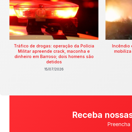
Tráfico de drogas: operação da Polícia
Incêndio 
Militar apreende crack, maconha e
mobiliza
dinheiro em Barroso; dois homens são
detidos
15/07/2026
Receba nossas
Preencha 