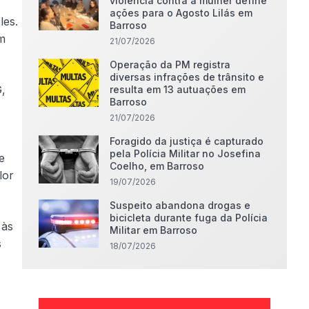
violência contra a mulher define
ações para o Agosto Lilás em
les.
Barroso
m
21/07/2026
Operação da PM registra
diversas infrações de trânsito e
G,
resulta em 13 autuações em
Barroso
21/07/2026
Foragido da justiça é capturado
pela Polícia Militar no Josefina
e
Coelho, em Barroso
lor
19/07/2026
Suspeito abandona drogas e
bicicleta durante fuga da Polícia
 às
Militar em Barroso
s
18/07/2026