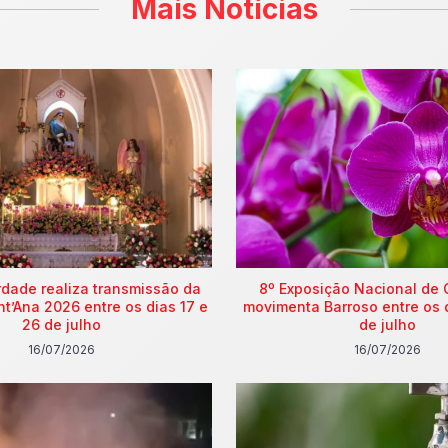
Mais Notícias
rdade realiza transmissão da
8º Exposição Nacional de 
nt’Ana 2026 entre os dias 17 e
movimenta Barroso entre os 
26 de julho
de julho
16/07/2026
16/07/2026