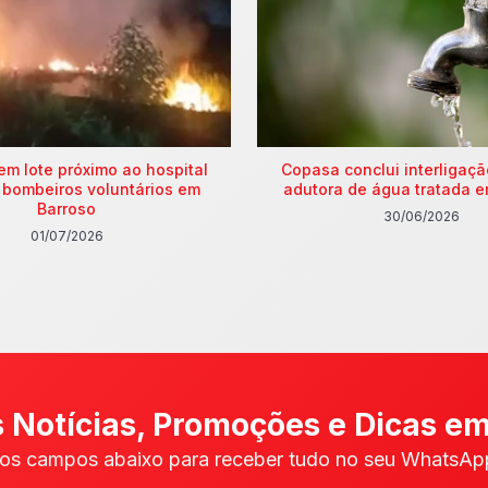
em lote próximo ao hospital
Copasa conclui interligaç
 bombeiros voluntários em
adutora de água tratada e
Barroso
30/06/2026
01/07/2026
 Notícias, Promoções e Dicas em
os campos abaixo para receber tudo no seu WhatsApp