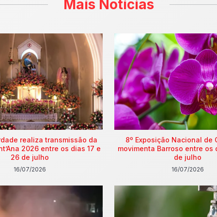
Mais Notícias
rdade realiza transmissão da
8º Exposição Nacional de 
nt’Ana 2026 entre os dias 17 e
movimenta Barroso entre os 
26 de julho
de julho
16/07/2026
16/07/2026