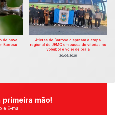
ão de nova
Atletas de Barroso disputam a etapa
m Barroso
regional do JEMG em busca de vitórias no
voleibol e vôlei de praia
30/06/2026
 primeira mão!
 e E-mail.