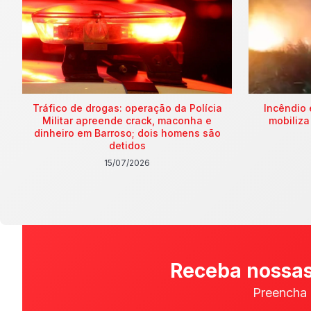
Tráfico de drogas: operação da Polícia
Incêndio 
Militar apreende crack, maconha e
mobiliza
dinheiro em Barroso; dois homens são
detidos
15/07/2026
Receba nossas
Preencha 