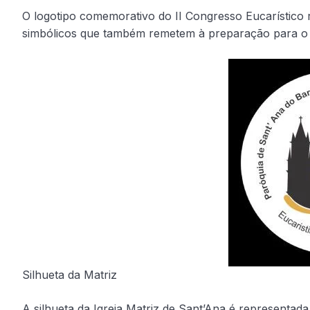
O logotipo comemorativo do II Congresso Eucarístico 
simbólicos que também remetem à preparação para o 
Silhueta da Matriz
A silhueta da Igreja Matriz de Sant’Ana é representa