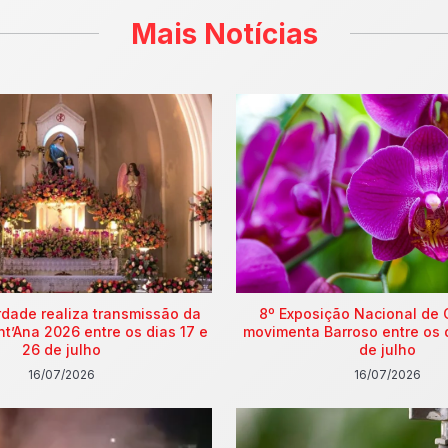
Mais Notícias
rdade realiza transmissão da
8º Exposição Nacional de 
nt’Ana 2026 entre os dias 17 e
movimenta Barroso entre os 
26 de julho
de julho
16/07/2026
16/07/2026