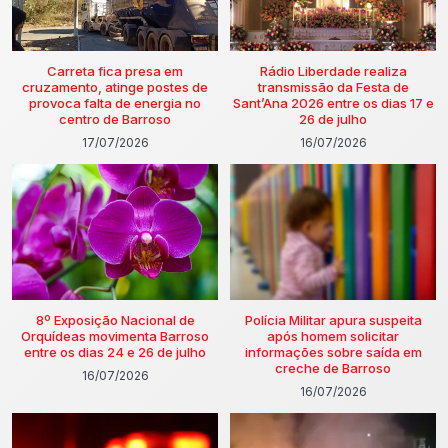
Carreta fica presa em
Rádio Liberdade realiza
cruzamento, atinge postes de
transmissão da Festa de
provoca falta de energia no
Sant’Ana 2026 entre os dias 17 e
centro de Barroso
26 de julho
17/07/2026
16/07/2026
8º Exposição Nacional de
Polícia Militar apura suspeita
Orquídeas movimenta Barroso
após homem solicitar
entre os dias 24 e 26 de julho
informações sobre saída em
creche de Barroso
16/07/2026
16/07/2026