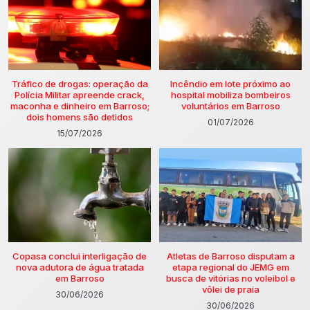
Tráfico de drogas: operação da
Incêndio em lote próximo ao
Polícia Militar apreende crack,
hospital mobiliza bombeiros
maconha e dinheiro em Barroso;
voluntários em Barroso
dois homens são detidos
01/07/2026
15/07/2026
Copasa conclui interligação de
Atletas de Barroso disputam a
nova adutora de água tratada
etapa regional do JEMG em
em Barroso
busca de vitórias no voleibol e
vôlei de praia
30/06/2026
30/06/2026