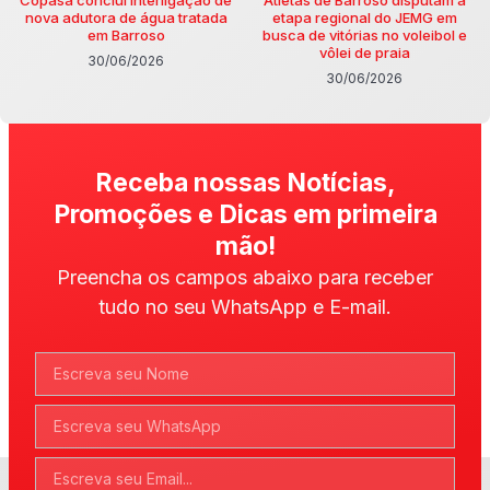
nova adutora de água tratada
etapa regional do JEMG em
em Barroso
busca de vitórias no voleibol e
vôlei de praia
30/06/2026
30/06/2026
Receba nossas Notícias,
Promoções e Dicas em primeira
mão!
Preencha os campos abaixo para receber
tudo no seu WhatsApp e E-mail.