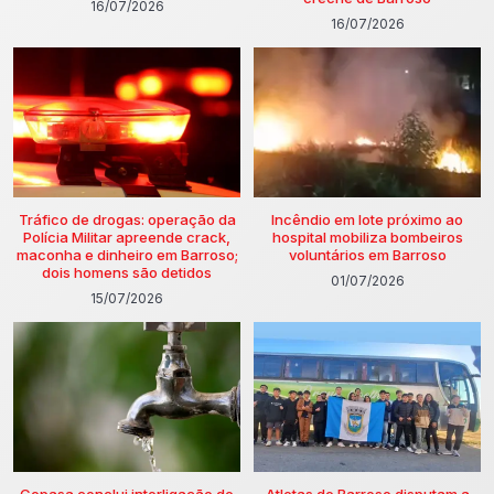
16/07/2026
16/07/2026
Tráfico de drogas: operação da
Incêndio em lote próximo ao
Polícia Militar apreende crack,
hospital mobiliza bombeiros
maconha e dinheiro em Barroso;
voluntários em Barroso
dois homens são detidos
01/07/2026
15/07/2026
Copasa conclui interligação de
Atletas de Barroso disputam a