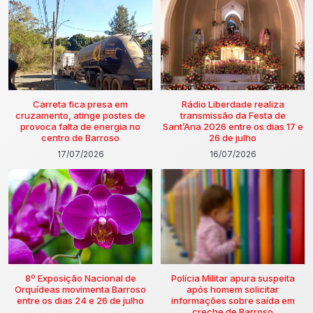
Carreta fica presa em
Rádio Liberdade realiza
cruzamento, atinge postes de
transmissão da Festa de
provoca falta de energia no
Sant’Ana 2026 entre os dias 17 e
centro de Barroso
26 de julho
17/07/2026
16/07/2026
8º Exposição Nacional de
Polícia Militar apura suspeita
Orquídeas movimenta Barroso
após homem solicitar
entre os dias 24 e 26 de julho
informações sobre saída em
creche de Barroso