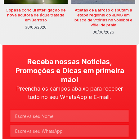
Copasa conclui interligação de
Atletas de Barroso disputam a
nova adutora de água tratada
etapa regional do JEMG em
em Barroso
busca de vitórias no voleibol e
vôlei de praia
30/06/2026
30/06/2026
Receba nossas Notícias,
Promoções e Dicas em primeira
mão!
Preencha os campos abaixo para receber
tudo no seu WhatsApp e E-mail.