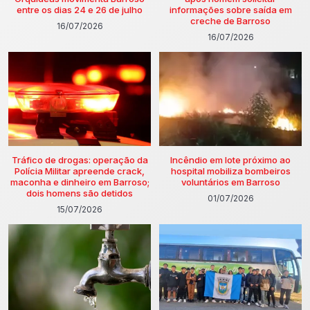
entre os dias 24 e 26 de julho
informações sobre saída em
creche de Barroso
16/07/2026
16/07/2026
Tráfico de drogas: operação da
Incêndio em lote próximo ao
Polícia Militar apreende crack,
hospital mobiliza bombeiros
maconha e dinheiro em Barroso;
voluntários em Barroso
dois homens são detidos
01/07/2026
15/07/2026