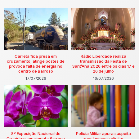
Carreta fica presa em
Rádio Liberdade realiza
cruzamento, atinge postes de
transmissão da Festa de
provoca falta de energia no
Sant’Ana 2026 entre os dias 17 e
centro de Barroso
26 de julho
17/07/2026
16/07/2026
8º Exposição Nacional de
Polícia Militar apura suspeita
Orquídeas movimenta Barroso
após homem solicitar