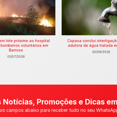
em lote próximo ao hospital
Copasa conclui interligaç
 bombeiros voluntários em
adutora de água tratada e
Barroso
30/06/2026
01/07/2026
 Notícias, Promoções e Dicas em
os campos abaixo para receber tudo no seu WhatsApp