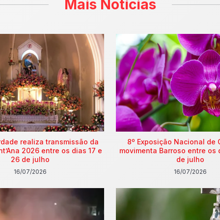
Mais Notícias
rdade realiza transmissão da
8º Exposição Nacional de 
nt’Ana 2026 entre os dias 17 e
movimenta Barroso entre os 
26 de julho
de julho
16/07/2026
16/07/2026