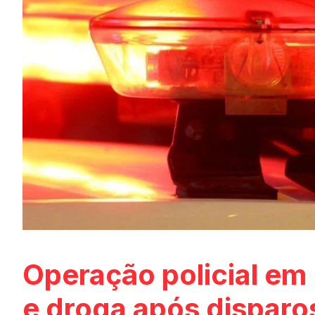
Operação policial em
e droga após disparo