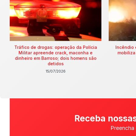
Tráfico de drogas: operação da Polícia
Incêndio 
Militar apreende crack, maconha e
mobiliza
dinheiro em Barroso; dois homens são
detidos
15/07/2026
Receba nossas
Preencha 