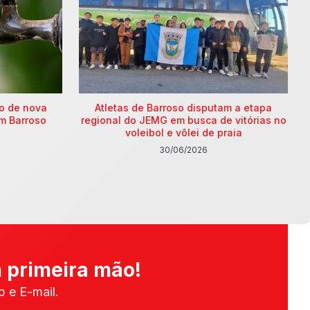
ão de nova
Atletas de Barroso disputam a etapa
m Barroso
regional do JEMG em busca de vitórias no
voleibol e vôlei de praia
30/06/2026
 primeira mão!
 e E-mail.