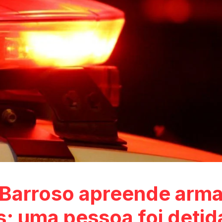
 Barroso apreende arm
s; uma pessoa foi detid