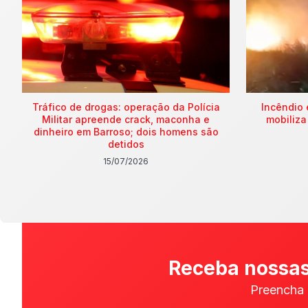
Tráfico de drogas: operação da Polícia
Incêndio 
Militar apreende crack, maconha e
mobiliza
dinheiro em Barroso; dois homens são
detidos
15/07/2026
Receba nossas
Preencha 