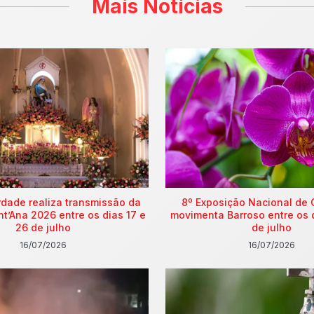
Mais Notícias
rdade realiza transmissão da
8º Exposição Nacional de 
nt’Ana 2026 entre os dias 17 e
movimenta Barroso entre os 
26 de julho
de julho
16/07/2026
16/07/2026