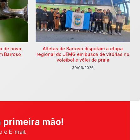
ão de nova
Atletas de Barroso disputam a etapa
m Barroso
regional do JEMG em busca de vitórias no
voleibol e vôlei de praia
30/06/2026
 primeira mão!
 e E-mail.