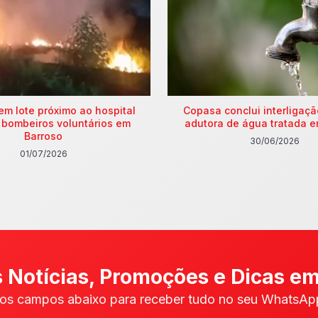
em lote próximo ao hospital
Copasa conclui interligaç
 bombeiros voluntários em
adutora de água tratada e
Barroso
30/06/2026
01/07/2026
 Notícias, Promoções e Dicas em
os campos abaixo para receber tudo no seu WhatsApp