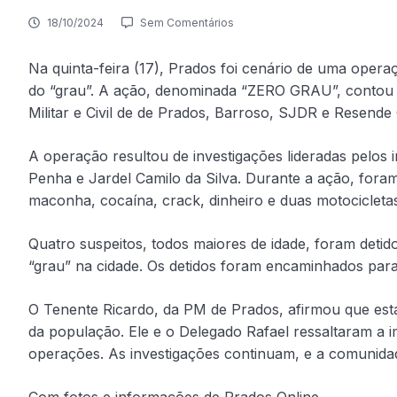
18/10/2024
Sem Comentários
Na quinta-feira (17), Prados foi cenário de uma operaç
do “grau”. A ação, denominada “ZERO GRAU”, contou com
Militar e Civil de de Prados, Barroso, SJDR e Resende
A operação resultou de investigações lideradas pelos
Penha e Jardel Camilo da Silva.
Durante a ação, fora
maconha, cocaína, crack, dinheiro e duas motocicletas
Quatro suspeitos, todos maiores de idade, foram detid
“grau” na cidade. Os detidos foram encaminhados para
O Tenente Ricardo, da PM de Prados, afirmou que esta
da população. Ele e o Delegado Rafael ressaltaram a 
operações. As investigações continuam, e a comunidad
Com fotos e informações de Prados Online.