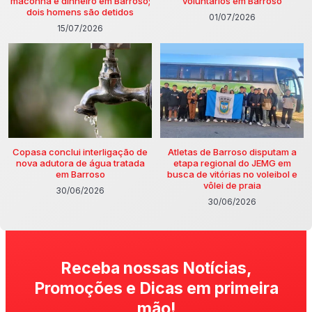
maconha e dinheiro em Barroso;
voluntários em Barroso
dois homens são detidos
01/07/2026
15/07/2026
Copasa conclui interligação de
Atletas de Barroso disputam a
nova adutora de água tratada
etapa regional do JEMG em
em Barroso
busca de vitórias no voleibol e
vôlei de praia
30/06/2026
30/06/2026
Receba nossas Notícias,
Promoções e Dicas em primeira
mão!