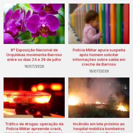
8º Exposição Nacional de
Polícia Militar apura suspeita
Orquídeas movimenta Barroso
após homem solicitar
entre os dias 24 e 26 de julho
informações sobre saída em
creche de Barroso
16/07/2026
16/07/2026
Tráfico de drogas: operação da
Incêndio em lote próximo ao
Polícia Militar apreende crack,
hospital mobiliza bombeiros