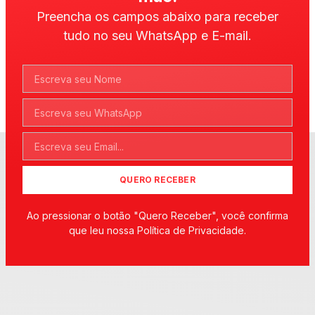
Preencha os campos abaixo para receber
tudo no seu WhatsApp e E-mail.
QUERO RECEBER
Ao pressionar o botão "Quero Receber", você confirma
que leu nossa Política de Privacidade.