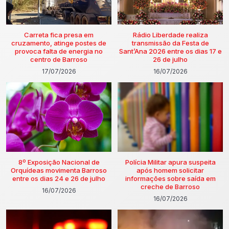
Carreta fica presa em
Rádio Liberdade realiza
cruzamento, atinge postes de
transmissão da Festa de
provoca falta de energia no
Sant’Ana 2026 entre os dias 17 e
centro de Barroso
26 de julho
17/07/2026
16/07/2026
8º Exposição Nacional de
Polícia Militar apura suspeita
Orquídeas movimenta Barroso
após homem solicitar
entre os dias 24 e 26 de julho
informações sobre saída em
creche de Barroso
16/07/2026
16/07/2026