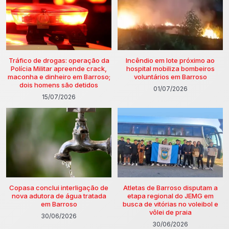
Tráfico de drogas: operação da
Incêndio em lote próximo ao
Polícia Militar apreende crack,
hospital mobiliza bombeiros
maconha e dinheiro em Barroso;
voluntários em Barroso
dois homens são detidos
01/07/2026
15/07/2026
Copasa conclui interligação de
Atletas de Barroso disputam a
nova adutora de água tratada
etapa regional do JEMG em
em Barroso
busca de vitórias no voleibol e
vôlei de praia
30/06/2026
30/06/2026