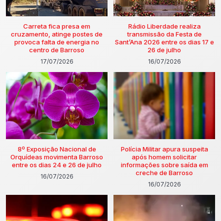
Carreta fica presa em
Rádio Liberdade realiza
cruzamento, atinge postes de
transmissão da Festa de
provoca falta de energia no
Sant’Ana 2026 entre os dias 17 e
centro de Barroso
26 de julho
17/07/2026
16/07/2026
8º Exposição Nacional de
Polícia Militar apura suspeita
Orquídeas movimenta Barroso
após homem solicitar
entre os dias 24 e 26 de julho
informações sobre saída em
creche de Barroso
16/07/2026
16/07/2026