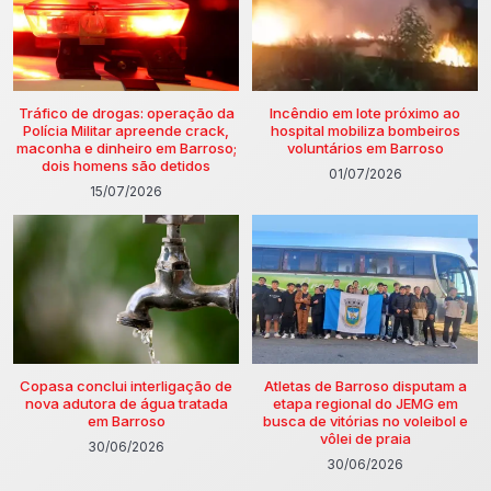
Tráfico de drogas: operação da
Incêndio em lote próximo ao
Polícia Militar apreende crack,
hospital mobiliza bombeiros
maconha e dinheiro em Barroso;
voluntários em Barroso
dois homens são detidos
01/07/2026
15/07/2026
Copasa conclui interligação de
Atletas de Barroso disputam a
nova adutora de água tratada
etapa regional do JEMG em
em Barroso
busca de vitórias no voleibol e
vôlei de praia
30/06/2026
30/06/2026