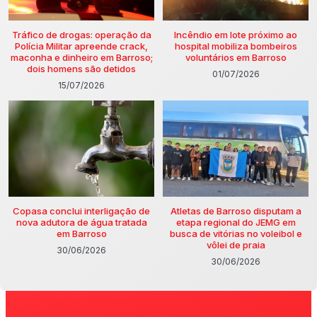
Tráfico de drogas: operação da
Incêndio em lote próximo ao
Polícia Militar apreende crack,
hospital mobiliza bombeiros
maconha e dinheiro em Barroso;
voluntários em Barroso
dois homens são detidos
01/07/2026
15/07/2026
Copasa conclui interligação de
Atletas de Barroso disputam a
nova adutora de água tratada
etapa regional do JEMG em
em Barroso
busca de vitórias no voleibol e
vôlei de praia
30/06/2026
30/06/2026