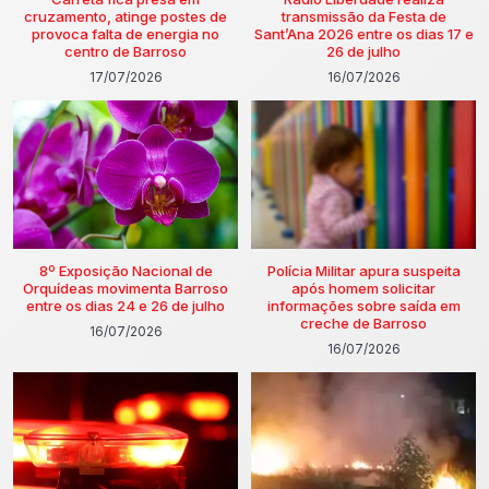
cruzamento, atinge postes de
transmissão da Festa de
provoca falta de energia no
Sant’Ana 2026 entre os dias 17 e
centro de Barroso
26 de julho
17/07/2026
16/07/2026
8º Exposição Nacional de
Polícia Militar apura suspeita
Orquídeas movimenta Barroso
após homem solicitar
entre os dias 24 e 26 de julho
informações sobre saída em
creche de Barroso
16/07/2026
16/07/2026