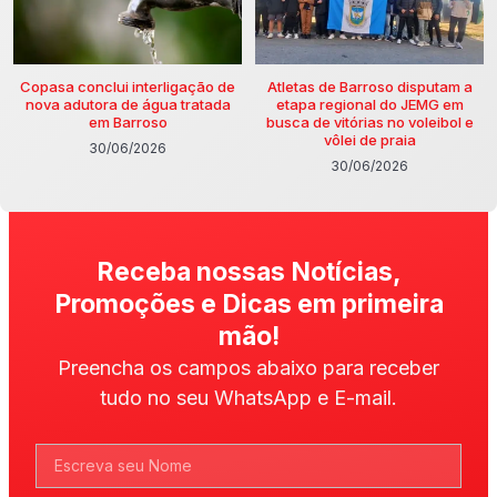
Copasa conclui interligação de
Atletas de Barroso disputam a
nova adutora de água tratada
etapa regional do JEMG em
em Barroso
busca de vitórias no voleibol e
vôlei de praia
30/06/2026
30/06/2026
Receba nossas Notícias,
Promoções e Dicas em primeira
mão!
Preencha os campos abaixo para receber
tudo no seu WhatsApp e E-mail.