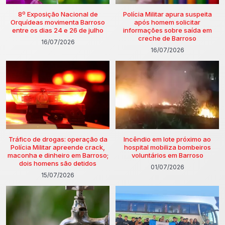
8º Exposição Nacional de
Polícia Militar apura suspeita
Orquídeas movimenta Barroso
após homem solicitar
entre os dias 24 e 26 de julho
informações sobre saída em
creche de Barroso
16/07/2026
16/07/2026
Tráfico de drogas: operação da
Incêndio em lote próximo ao
Polícia Militar apreende crack,
hospital mobiliza bombeiros
maconha e dinheiro em Barroso;
voluntários em Barroso
dois homens são detidos
01/07/2026
15/07/2026