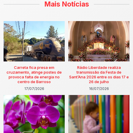
Mais Notícias
Carreta fica presa em
Rádio Liberdade realiza
cruzamento, atinge postes de
transmissão da Festa de
provoca falta de energia no
Sant’Ana 2026 entre os dias 17 e
centro de Barroso
26 de julho
17/07/2026
16/07/2026