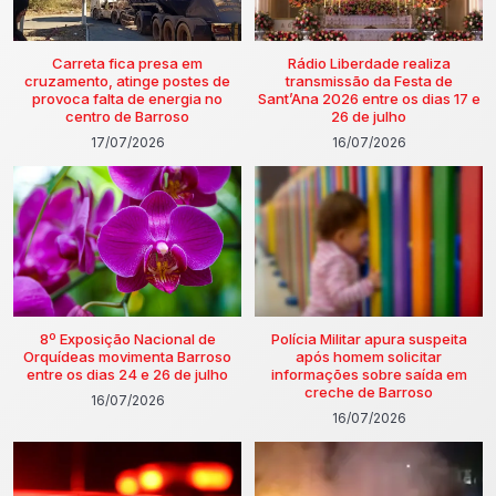
Carreta fica presa em
Rádio Liberdade realiza
cruzamento, atinge postes de
transmissão da Festa de
provoca falta de energia no
Sant’Ana 2026 entre os dias 17 e
centro de Barroso
26 de julho
17/07/2026
16/07/2026
8º Exposição Nacional de
Polícia Militar apura suspeita
Orquídeas movimenta Barroso
após homem solicitar
entre os dias 24 e 26 de julho
informações sobre saída em
creche de Barroso
16/07/2026
16/07/2026