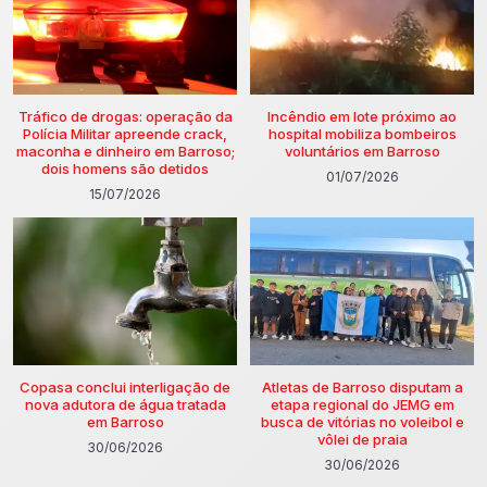
Tráfico de drogas: operação da
Incêndio em lote próximo ao
Polícia Militar apreende crack,
hospital mobiliza bombeiros
maconha e dinheiro em Barroso;
voluntários em Barroso
dois homens são detidos
01/07/2026
15/07/2026
Copasa conclui interligação de
Atletas de Barroso disputam a
nova adutora de água tratada
etapa regional do JEMG em
em Barroso
busca de vitórias no voleibol e
vôlei de praia
30/06/2026
30/06/2026