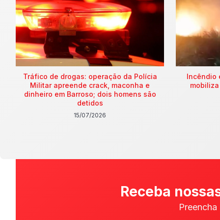
Tráfico de drogas: operação da Polícia
Incêndio 
Militar apreende crack, maconha e
mobiliza
dinheiro em Barroso; dois homens são
detidos
15/07/2026
Receba nossas
Preencha 