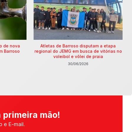
ão de nova
Atletas de Barroso disputam a etapa
m Barroso
regional do JEMG em busca de vitórias no
voleibol e vôlei de praia
30/06/2026
 primeira mão!
 e E-mail.