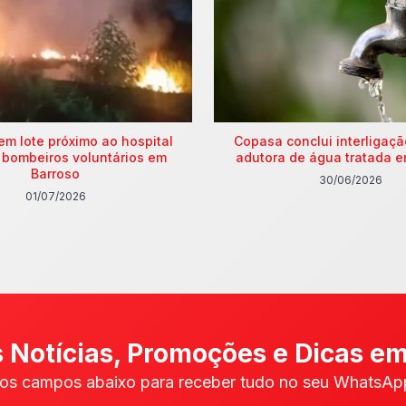
em lote próximo ao hospital
Copasa conclui interligaç
 bombeiros voluntários em
adutora de água tratada e
Barroso
30/06/2026
01/07/2026
 Notícias, Promoções e Dicas em
os campos abaixo para receber tudo no seu WhatsApp