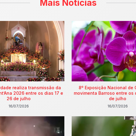
Mais Notícias
rdade realiza transmissão da
8º Exposição Nacional de 
nt’Ana 2026 entre os dias 17 e
movimenta Barroso entre os 
26 de julho
de julho
16/07/2026
16/07/2026