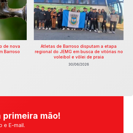
ão de nova
Atletas de Barroso disputam a etapa
m Barroso
regional do JEMG em busca de vitórias no
voleibol e vôlei de praia
30/06/2026
 primeira mão!
 e E-mail.