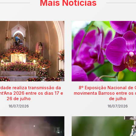
Mais Notícias
rdade realiza transmissão da
8º Exposição Nacional de 
nt’Ana 2026 entre os dias 17 e
movimenta Barroso entre os 
26 de julho
de julho
16/07/2026
16/07/2026