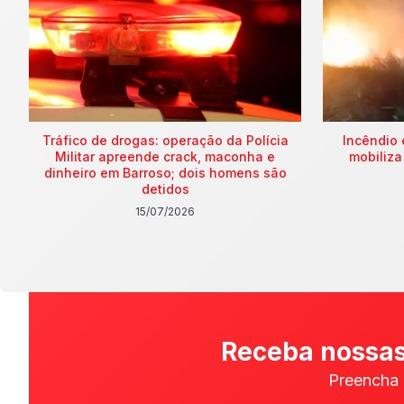
Tráfico de drogas: operação da Polícia
Incêndio 
Militar apreende crack, maconha e
mobiliza
dinheiro em Barroso; dois homens são
detidos
15/07/2026
Receba nossas
Preencha 