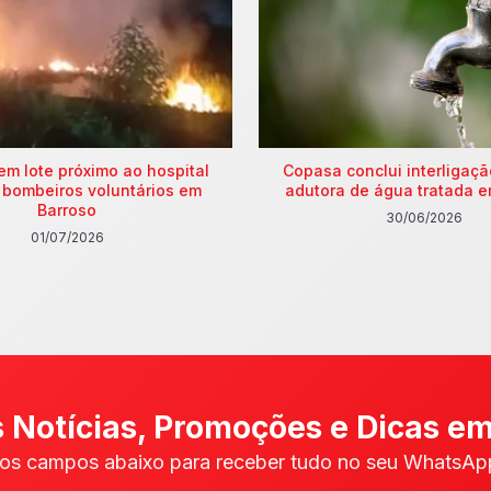
em lote próximo ao hospital
Copasa conclui interligaç
 bombeiros voluntários em
adutora de água tratada e
Barroso
30/06/2026
01/07/2026
 Notícias, Promoções e Dicas em
os campos abaixo para receber tudo no seu WhatsApp