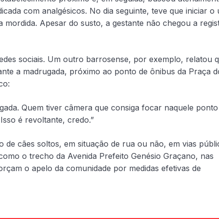
dicada com analgésicos. No dia seguinte, teve que iniciar o
 da mordida. Apesar do susto, a gestante não chegou a regis
edes sociais. Um outro barrosense, por exemplo, relatou 
ante a madrugada, próximo ao ponto de ônibus da Praça d
co:
gada. Quem tiver câmera que consiga focar naquele ponto
sso é revoltante, credo.”
 de cães soltos, em situação de rua ou não, em vias públi
como o trecho da Avenida Prefeito Genésio Graçano, nas
forçam o apelo da comunidade por medidas efetivas de