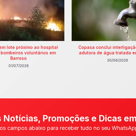
em lote próximo ao hospital
Copasa conclui interligaç
 bombeiros voluntários em
adutora de água tratada e
Barroso
30/06/2026
01/07/2026
 Notícias, Promoções e Dicas em
os campos abaixo para receber tudo no seu WhatsApp