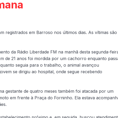
mana
m registrados em Barroso nos últimos dias. As vítimas são
ento da Rádio Liberdade FM na manhã desta segunda-feir
vem de 21 anos foi mordida por um cachorro enquanto pass
nquanto seguia para o trabalho, o animal avançou
jovem se dirigiu ao hospital, onde segue recebendo
uma gestante de quatro meses também foi atacada por um
moto em frente à Praça do Forninho. Ela estava acompan
ães.
estabelecimento próximo e, em seguida, buscou atendimen