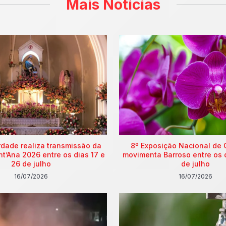
Mais Notícias
rdade realiza transmissão da
8º Exposição Nacional de 
nt’Ana 2026 entre os dias 17 e
movimenta Barroso entre os 
26 de julho
de julho
16/07/2026
16/07/2026