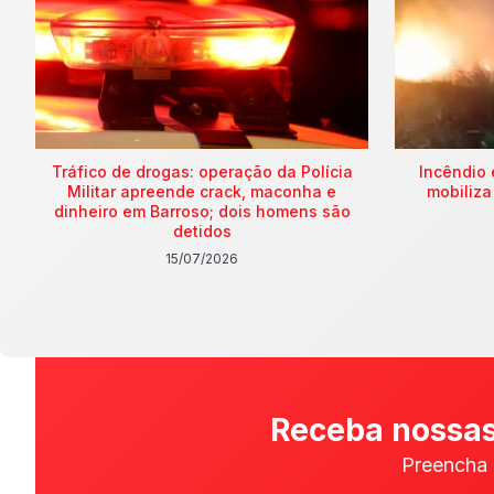
Tráfico de drogas: operação da Polícia
Incêndio 
Militar apreende crack, maconha e
mobiliza
dinheiro em Barroso; dois homens são
detidos
15/07/2026
Receba nossas
Preencha 