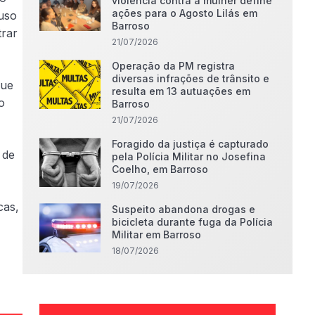
violência contra a mulher define
ações para o Agosto Lilás em
 uso
Barroso
trar
21/07/2026
Operação da PM registra
diversas infrações de trânsito e
que
resulta em 13 autuações em
o
Barroso
21/07/2026
Foragido da justiça é capturado
 de
pela Polícia Militar no Josefina
Coelho, em Barroso
19/07/2026
cas,
Suspeito abandona drogas e
bicicleta durante fuga da Polícia
Militar em Barroso
18/07/2026