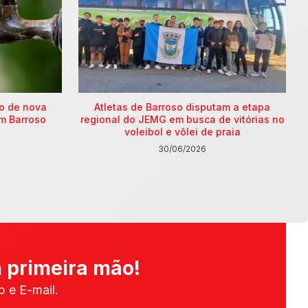
ão de nova
Atletas de Barroso disputam a etapa
m Barroso
regional do JEMG em busca de vitórias no
voleibol e vôlei de praia
30/06/2026
 primeira mão!
 e E-mail.