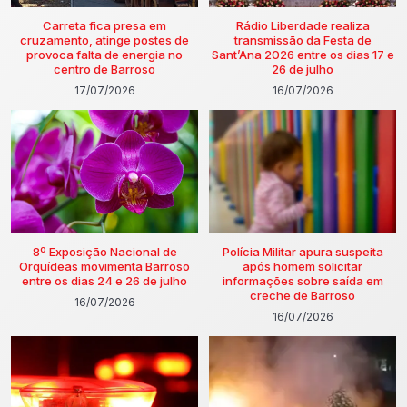
Carreta fica presa em
Rádio Liberdade realiza
cruzamento, atinge postes de
transmissão da Festa de
provoca falta de energia no
Sant’Ana 2026 entre os dias 17 e
centro de Barroso
26 de julho
17/07/2026
16/07/2026
8º Exposição Nacional de
Polícia Militar apura suspeita
Orquídeas movimenta Barroso
após homem solicitar
entre os dias 24 e 26 de julho
informações sobre saída em
creche de Barroso
16/07/2026
16/07/2026