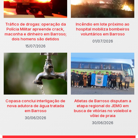
Tráfico de drogas: operação da
Incêndio em lote próximo ao
Polícia Militar apreende crack,
hospital mobiliza bombeiros
maconha e dinheiro em Barroso;
voluntários em Barroso
dois homens são detidos
01/07/2026
15/07/2026
Copasa conclui interligação de
Atletas de Barroso disputam a
nova adutora de água tratada
etapa regional do JEMG em
em Barroso
busca de vitórias no voleibol e
vôlei de praia
30/06/2026
30/06/2026