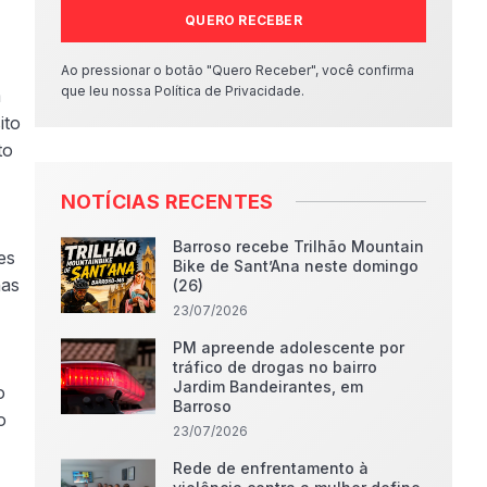
QUERO RECEBER
Ao pressionar o botão "Quero Receber", você confirma
que leu nossa Política de Privacidade.
m
ito
to
NOTÍCIAS RECENTES
Barroso recebe Trilhão Mountain
es
Bike de Sant’Ana neste domingo
nas
(26)
23/07/2026
PM apreende adolescente por
tráfico de drogas no bairro
Jardim Bandeirantes, em
o
Barroso
o
23/07/2026
Rede de enfrentamento à