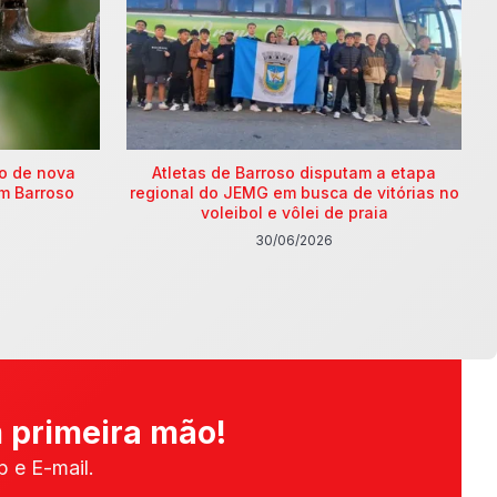
ão de nova
Atletas de Barroso disputam a etapa
m Barroso
regional do JEMG em busca de vitórias no
voleibol e vôlei de praia
30/06/2026
 primeira mão!
 e E-mail.