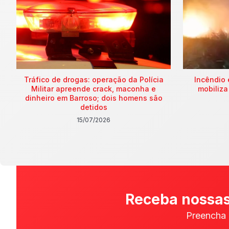
Tráfico de drogas: operação da Polícia
Incêndio 
Militar apreende crack, maconha e
mobiliza
dinheiro em Barroso; dois homens são
detidos
15/07/2026
Receba nossas
Preencha 