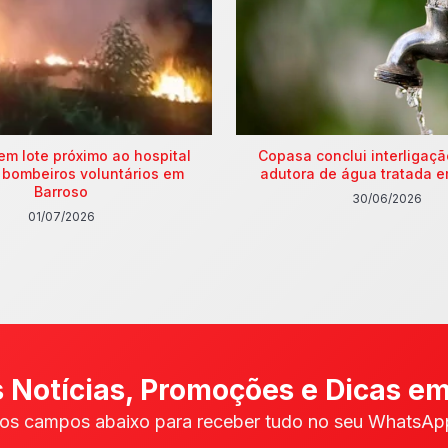
em lote próximo ao hospital
Copasa conclui interligaç
 bombeiros voluntários em
adutora de água tratada e
Barroso
30/06/2026
01/07/2026
 Notícias, Promoções e Dicas em
os campos abaixo para receber tudo no seu WhatsApp