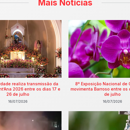
Mais Notícias
rdade realiza transmissão da
8º Exposição Nacional de 
nt’Ana 2026 entre os dias 17 e
movimenta Barroso entre os 
26 de julho
de julho
16/07/2026
16/07/2026