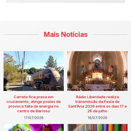
Mais Notícias
Carreta fica presa em
Rádio Liberdade realiza
cruzamento, atinge postes de
transmissão da Festa de
provoca falta de energia no
Sant’Ana 2026 entre os dias 17 e
centro de Barroso
26 de julho
17/07/2026
16/07/2026