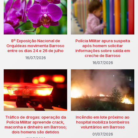
8º Exposição Nacional de
Polícia Militar apura suspeita
Orquídeas movimenta Barroso
após homem solicitar
entre os dias 24 e 26 de julho
informações sobre saída em
creche de Barroso
16/07/2026
16/07/2026
Tráfico de drogas: operação da
Incêndio em lote próximo ao
Polícia Militar apreende crack,
hospital mobiliza bombeiros
maconha e dinheiro em Barroso;
voluntários em Barroso
dois homens são detidos
01/07/2026