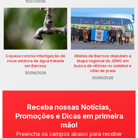
15/07/2026
Copasa conclui interligação de
Atletas de Barroso disputam a
nova adutora de água tratada
etapa regional do JEMG em
em Barroso
busca de vitórias no voleibol e
vôlei de praia
30/06/2026
30/06/2026
Receba nossas Notícias,
Promoções e Dicas em primeira
mão!
Preencha os campos abaixo para receber