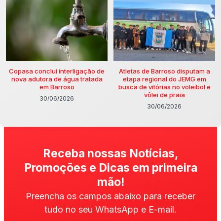
Copasa conclui interligação de
Atletas de Barroso disputam a
nova adutora de água tratada
etapa regional do JEMG em
em Barroso
busca de vitórias no voleibol e
vôlei de praia
30/06/2026
30/06/2026
Receba nossas Notícias,
Promoções e Dicas em primeira
mão!
Preencha os campos abaixo para receber
tudo no seu WhatsApp e E-mail.