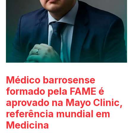
Médico barrosense
formado pela FAME é
aprovado na Mayo Clinic,
referência mundial em
Medicina