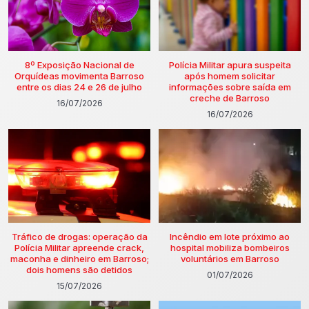
8º Exposição Nacional de
Polícia Militar apura suspeita
Orquídeas movimenta Barroso
após homem solicitar
entre os dias 24 e 26 de julho
informações sobre saída em
creche de Barroso
16/07/2026
16/07/2026
Tráfico de drogas: operação da
Incêndio em lote próximo ao
Polícia Militar apreende crack,
hospital mobiliza bombeiros
maconha e dinheiro em Barroso;
voluntários em Barroso
dois homens são detidos
01/07/2026
15/07/2026