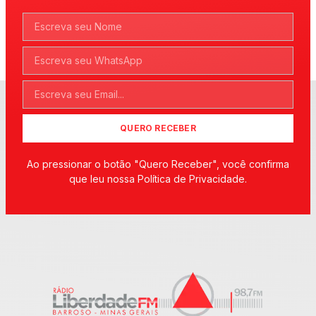
QUERO RECEBER
Ao pressionar o botão "Quero Receber", você confirma
que leu nossa Política de Privacidade.