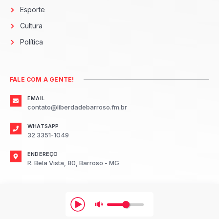
Esporte
Cultura
Política
FALE COM A GENTE!
EMAIL
contato@liberdadebarroso.fm.br
WHATSAPP
32 3351-1049
ENDEREÇO
R. Bela Vista, 80, Barroso - MG
2026
Radio Liberdade FM Barroso.
Todos os direitos reservados.
Desenvolvido por: TR3S Marketing Digital