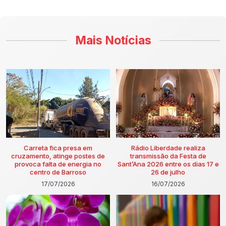
Mais Notícias
Carreta fica presa em
Rádio Liberdade realiza
cruzamento, atinge postes de
transmissão da Festa de
provoca falta de energia no
Sant’Ana 2026 entre os dias 17 e
centro de Barroso
26 de julho
17/07/2026
16/07/2026