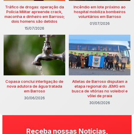
Tráfico de drogas: operação da
Incêndio em lote próximo ao
Polícia Militar apreende crack,
hospital mobiliza bombeiros
maconha e dinheiro em Barroso;
voluntários em Barroso
dois homens são detidos
01/07/2026
15/07/2026
Copasa conclui interligação de
Atletas de Barroso disputam a
nova adutora de água tratada
etapa regional do JEMG em
em Barroso
busca de vitórias no voleibol e
vôlei de praia
30/06/2026
30/06/2026
Receba nossas Notícias,