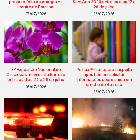
provoca falta de energia no
Sant’Ana 2026 entre os dias 17 e
centro de Barroso
26 de julho
17/07/2026
16/07/2026
8º Exposição Nacional de
Polícia Militar apura suspeita
Orquídeas movimenta Barroso
após homem solicitar
entre os dias 24 e 26 de julho
informações sobre saída em
creche de Barroso
16/07/2026
16/07/2026