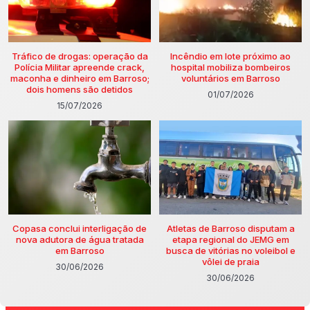
Tráfico de drogas: operação da
Incêndio em lote próximo ao
Polícia Militar apreende crack,
hospital mobiliza bombeiros
maconha e dinheiro em Barroso;
voluntários em Barroso
dois homens são detidos
01/07/2026
15/07/2026
Copasa conclui interligação de
Atletas de Barroso disputam a
nova adutora de água tratada
etapa regional do JEMG em
em Barroso
busca de vitórias no voleibol e
vôlei de praia
30/06/2026
30/06/2026