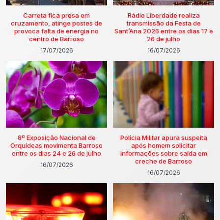
Carreta fica presa em
Rádio Liberdade realiza
cruzamento, atinge postes de
transmissão da Festa de
provoca falta de energia no
Sant’Ana 2026 entre os dias 17 e
centro de Barroso
26 de julho
17/07/2026
16/07/2026
8º Exposição Nacional de
Polícia Militar apura suspeita
Orquídeas movimenta Barroso
após homem solicitar
entre os dias 24 e 26 de julho
informações sobre saída em
creche de Barroso
16/07/2026
16/07/2026