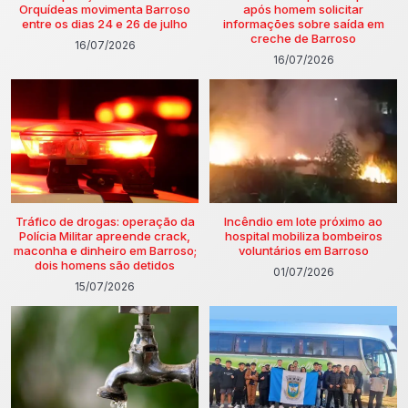
Orquídeas movimenta Barroso
após homem solicitar
entre os dias 24 e 26 de julho
informações sobre saída em
creche de Barroso
16/07/2026
16/07/2026
Tráfico de drogas: operação da
Incêndio em lote próximo ao
Polícia Militar apreende crack,
hospital mobiliza bombeiros
maconha e dinheiro em Barroso;
voluntários em Barroso
dois homens são detidos
01/07/2026
15/07/2026