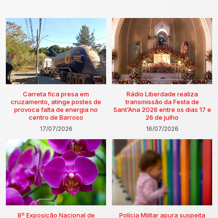
Carreta fica presa em
Rádio Liberdade realiza
cruzamento, atinge postes de
transmissão da Festa de
provoca falta de energia no
Sant’Ana 2026 entre os dias 17 e
centro de Barroso
26 de julho
17/07/2026
16/07/2026
8º Exposição Nacional de
Polícia Militar apura suspeita