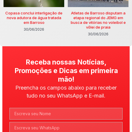
Copasa conclui interligação de
Atletas de Barroso disputam a
nova adutora de água tratada
etapa regional do JEMG em
em Barroso
busca de vitórias no voleibol e
vôlei de praia
30/06/2026
30/06/2026
Receba nossas Notícias,
Promoções e Dicas em primeira
mão!
Preencha os campos abaixo para receber
tudo no seu WhatsApp e E-mail.