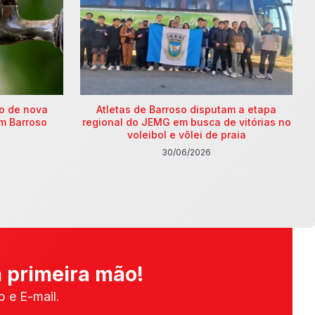
ão de nova
Atletas de Barroso disputam a etapa
m Barroso
regional do JEMG em busca de vitórias no
voleibol e vôlei de praia
30/06/2026
 primeira mão!
 e E-mail.