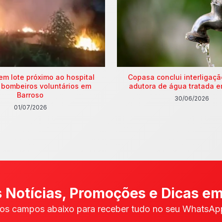
em lote próximo ao hospital
Copasa conclui interligaç
 bombeiros voluntários em
adutora de água tratada e
Barroso
30/06/2026
01/07/2026
 Notícias, Promoções e Dicas em
os campos abaixo para receber tudo no seu WhatsApp