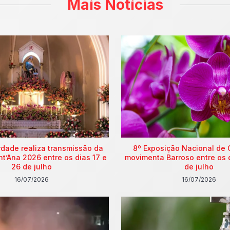
Mais Notícias
rdade realiza transmissão da
8º Exposição Nacional de 
nt’Ana 2026 entre os dias 17 e
movimenta Barroso entre os 
26 de julho
de julho
16/07/2026
16/07/2026