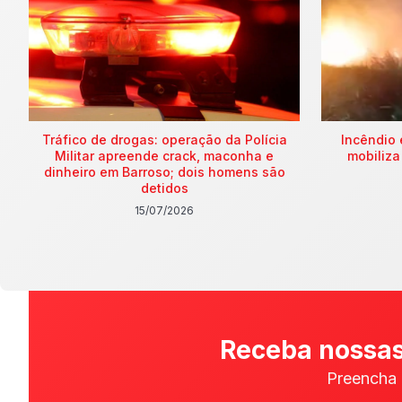
Tráfico de drogas: operação da Polícia
Incêndio 
Militar apreende crack, maconha e
mobiliza
dinheiro em Barroso; dois homens são
detidos
15/07/2026
Receba nossas
Preencha 