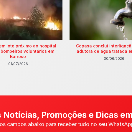
em lote próximo ao hospital
Copasa conclui interligaç
 bombeiros voluntários em
adutora de água tratada e
Barroso
30/06/2026
01/07/2026
 Notícias, Promoções e Dicas em
os campos abaixo para receber tudo no seu WhatsApp