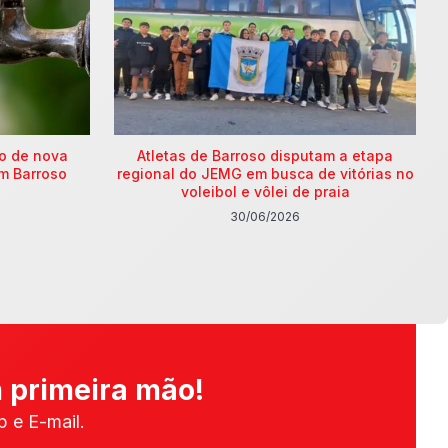
ão de nova
Atletas de Barroso disputam a etapa
m Barroso
regional do JEMG em busca de vitórias no
voleibol e vôlei de praia
30/06/2026
 primeira mão!
 e E-mail.