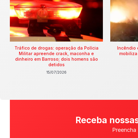
Tráfico de drogas: operação da Polícia
Incêndio 
Militar apreende crack, maconha e
mobiliza
dinheiro em Barroso; dois homens são
detidos
15/07/2026
Receba nossas
Preencha 