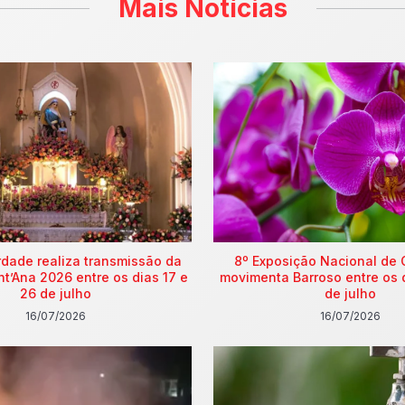
Mais Notícias
rdade realiza transmissão da
8º Exposição Nacional de 
nt’Ana 2026 entre os dias 17 e
movimenta Barroso entre os 
26 de julho
de julho
16/07/2026
16/07/2026