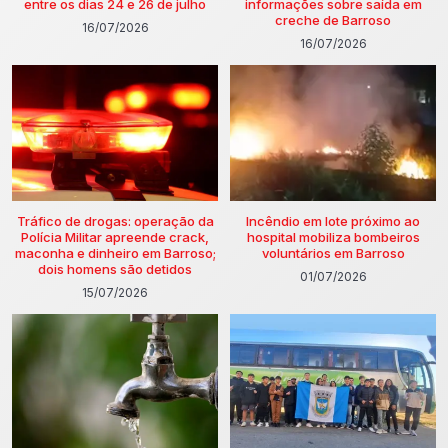
entre os dias 24 e 26 de julho
informações sobre saída em
creche de Barroso
16/07/2026
16/07/2026
Tráfico de drogas: operação da
Incêndio em lote próximo ao
Polícia Militar apreende crack,
hospital mobiliza bombeiros
maconha e dinheiro em Barroso;
voluntários em Barroso
dois homens são detidos
01/07/2026
15/07/2026