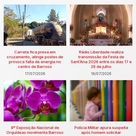
Carreta fica presa em
Rádio Liberdade realiza
cruzamento, atinge postes de
transmissão da Festa de
provoca falta de energia no
Sant’Ana 2026 entre os dias 17 e
centro de Barroso
26 de julho
17/07/2026
16/07/2026
8º Exposição Nacional de
Polícia Militar apura suspeita
Orquídeas movimenta Barroso
após homem solicitar