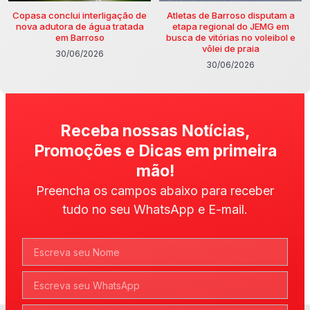
Copasa conclui interligação de
Atletas de Barroso disputam a
nova adutora de água tratada
etapa regional do JEMG em
em Barroso
busca de vitórias no voleibol e
vôlei de praia
30/06/2026
30/06/2026
Receba nossas Notícias,
Promoções e Dicas em primeira
mão!
Preencha os campos abaixo para receber
tudo no seu WhatsApp e E-mail.