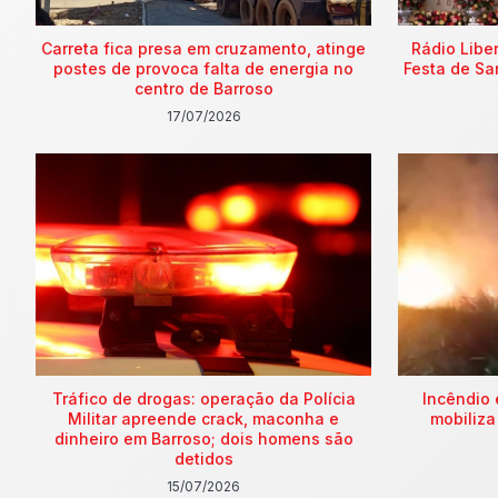
Carreta fica presa em cruzamento, atinge
Rádio Libe
postes de provoca falta de energia no
Festa de Sa
centro de Barroso
17/07/2026
Tráfico de drogas: operação da Polícia
Incêndio 
Militar apreende crack, maconha e
mobiliza
dinheiro em Barroso; dois homens são
detidos
15/07/2026