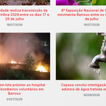
rdade realiza transmissão da
8º Exposição Nacional de 
nt’Ana 2026 entre os dias 17 e
movimenta Barroso entre os 
26 de julho
de julho
16/07/2026
16/07/2026
em lote próximo ao hospital
Copasa conclui interligaç
 bombeiros voluntários em
adutora de água tratada e
Barroso
30/06/2026
01/07/2026