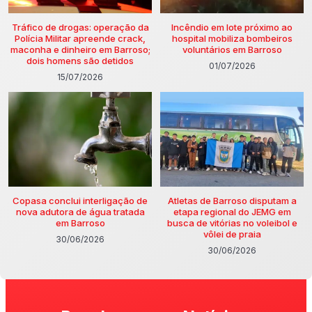
Tráfico de drogas: operação da
Incêndio em lote próximo ao
Polícia Militar apreende crack,
hospital mobiliza bombeiros
maconha e dinheiro em Barroso;
voluntários em Barroso
dois homens são detidos
01/07/2026
15/07/2026
Copasa conclui interligação de
Atletas de Barroso disputam a
nova adutora de água tratada
etapa regional do JEMG em
em Barroso
busca de vitórias no voleibol e
vôlei de praia
30/06/2026
30/06/2026