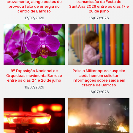
cruzamento, atinge postes de
transmissão da Festa de
provoca falta de energia no
Sant’Ana 2026 entre os dias 17 e
centro de Barroso
26 de julho
17/07/2026
16/07/2026
8º Exposição Nacional de
Polícia Militar apura suspeita
Orquídeas movimenta Barroso
após homem solicitar
entre os dias 24 e 26 de julho
informações sobre saída em
creche de Barroso
16/07/2026
16/07/2026