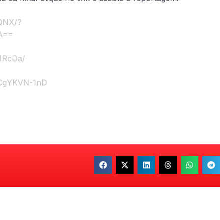
uQNX/?
A==
f1RcDa/
XCgYKVN-1nD