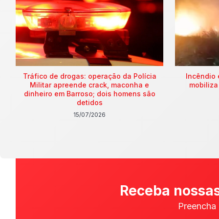
Tráfico de drogas: operação da Polícia
Incêndio 
Militar apreende crack, maconha e
mobiliza
dinheiro em Barroso; dois homens são
detidos
15/07/2026
Receba nossas
Preencha 