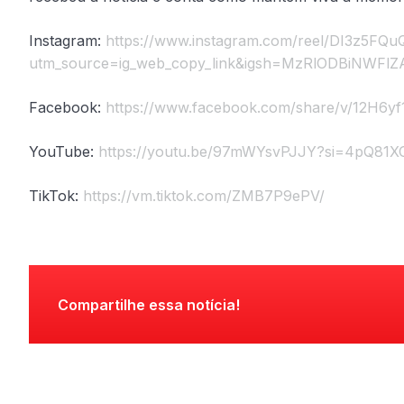
Instagram:
https://www.instagram.com/reel/DI3z5FQ
utm_source=ig_web_copy_link&igsh=MzRlODBiNWFlZ
Facebook:
https://www.facebook.com/share/v/12H6y
YouTube:
https://youtu.be/97mWYsvPJJY?si=4pQ81
TikTok:
https://vm.tiktok.com/ZMB7P9ePV/
Compartilhe essa notícia!