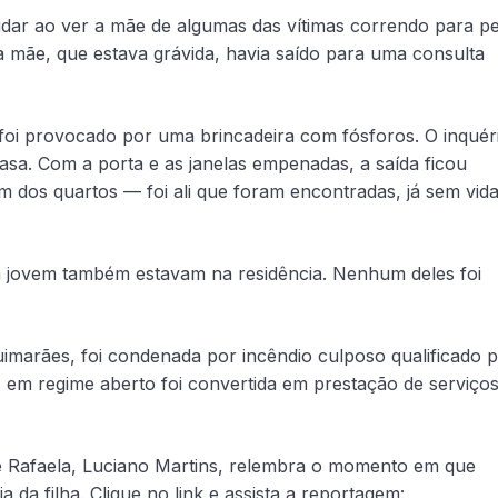
udar ao ver a mãe de algumas das vítimas correndo para pe
 mãe, que estava grávida, havia saído para uma consulta
o foi provocado por uma brincadeira com fósforos. O inquér
sa. Com a porta e as janelas empenadas, a saída ficou
 dos quartos — foi ali que foram encontradas, já sem vida
a jovem também estavam na residência. Nenhum deles foi
marães, foi condenada por incêndio culposo qualificado p
 em regime aberto foi convertida em prestação de serviço
de Rafaela, Luciano Martins, relembra o momento em que
da filha. Clique no link e assista a reportagem: