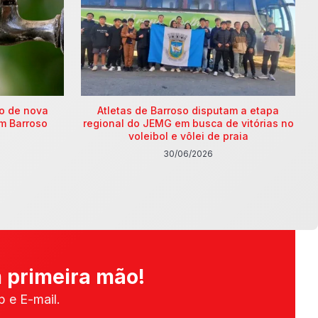
ão de nova
Atletas de Barroso disputam a etapa
m Barroso
regional do JEMG em busca de vitórias no
voleibol e vôlei de praia
30/06/2026
 primeira mão!
 e E-mail.