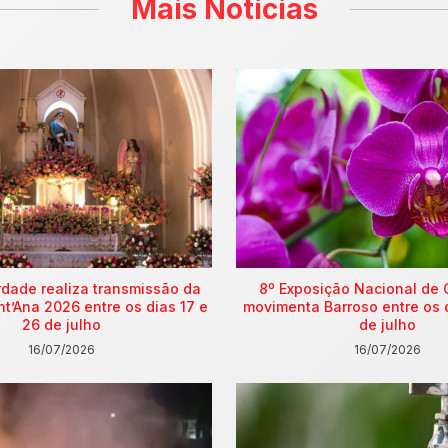
Mais Notícias
rdade realiza transmissão da
8º Exposição Nacional de 
nt’Ana 2026 entre os dias 17 e
movimenta Barroso entre os 
26 de julho
de julho
16/07/2026
16/07/2026