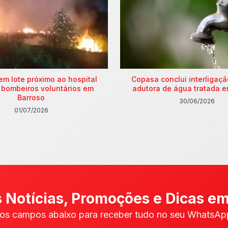
em lote próximo ao hospital
Copasa conclui interligaç
 bombeiros voluntários em
adutora de água tratada e
Barroso
30/06/2026
01/07/2026
 Notícias, Promoções e Dicas em
os campos abaixo para receber tudo no seu WhatsApp