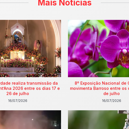
Mais Notícias
rdade realiza transmissão da
8º Exposição Nacional de 
nt’Ana 2026 entre os dias 17 e
movimenta Barroso entre os 
26 de julho
de julho
16/07/2026
16/07/2026