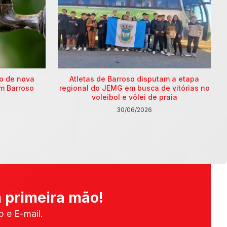
ão de nova
Atletas de Barroso disputam a etapa
m Barroso
regional do JEMG em busca de vitórias no
voleibol e vôlei de praia
30/06/2026
 primeira mão!
 e E-mail.