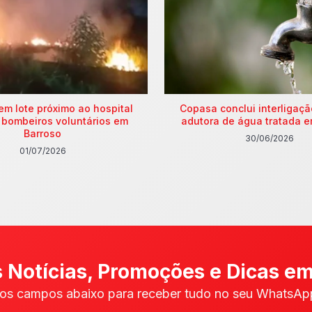
em lote próximo ao hospital
Copasa conclui interligaç
 bombeiros voluntários em
adutora de água tratada e
Barroso
30/06/2026
01/07/2026
 Notícias, Promoções e Dicas em
os campos abaixo para receber tudo no seu WhatsApp