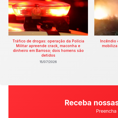
Tráfico de drogas: operação da Polícia
Incêndio 
Militar apreende crack, maconha e
mobiliza
dinheiro em Barroso; dois homens são
detidos
15/07/2026
Receba nossas
Preencha 