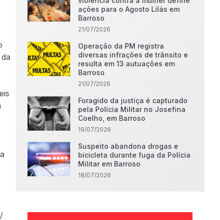
violência contra a mulher define
ações para o Agosto Lilás em
Barroso
21/07/2026
o
Operação da PM registra
diversas infrações de trânsito e
 da
resulta em 13 autuações em
Barroso
21/07/2026
eis
Foragido da justiça é capturado
m
pela Polícia Militar no Josefina
Coelho, em Barroso
19/07/2026
Suspeito abandona drogas e
 a
bicicleta durante fuga da Polícia
Militar em Barroso
18/07/2026
/