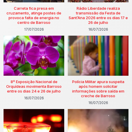
Carreta fica presa em
Rádio Liberdade realiza
cruzamento, atinge postes de
transmissão da Festa de
provoca falta de energia no
Sant’Ana 2026 entre os dias 17 e
centro de Barroso
26 de julho
17/07/2026
16/07/2026
8º Exposição Nacional de
Polícia Militar apura suspeita
Orquídeas movimenta Barroso
após homem solicitar
entre os dias 24 e 26 de julho
informações sobre saída em
creche de Barroso
16/07/2026
16/07/2026