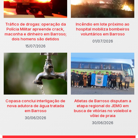
Tráfico de drogas: operação da
Incêndio em lote próximo ao
Polícia Militar apreende crack,
hospital mobiliza bombeiros
maconha e dinheiro em Barroso;
voluntários em Barroso
dois homens são detidos
01/07/2026
15/07/2026
Copasa conclui interligação de
Atletas de Barroso disputam a
nova adutora de água tratada
etapa regional do JEMG em
em Barroso
busca de vitórias no voleibol e
vôlei de praia
30/06/2026
30/06/2026