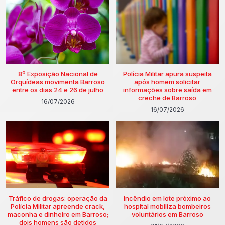
8º Exposição Nacional de
Polícia Militar apura suspeita
Orquídeas movimenta Barroso
após homem solicitar
entre os dias 24 e 26 de julho
informações sobre saída em
creche de Barroso
16/07/2026
16/07/2026
Tráfico de drogas: operação da
Incêndio em lote próximo ao
Polícia Militar apreende crack,
hospital mobiliza bombeiros
maconha e dinheiro em Barroso;
voluntários em Barroso
dois homens são detidos