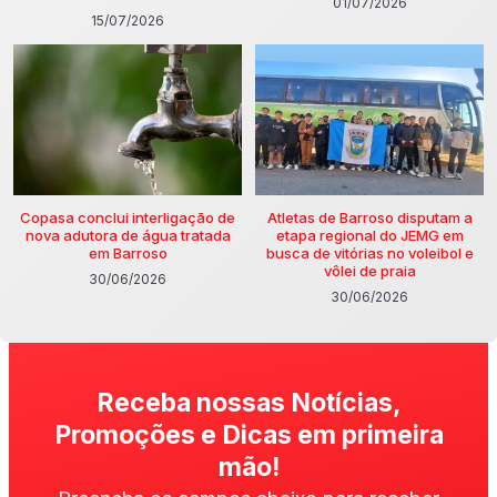
01/07/2026
15/07/2026
Copasa conclui interligação de
Atletas de Barroso disputam a
nova adutora de água tratada
etapa regional do JEMG em
em Barroso
busca de vitórias no voleibol e
vôlei de praia
30/06/2026
30/06/2026
Receba nossas Notícias,
Promoções e Dicas em primeira
mão!