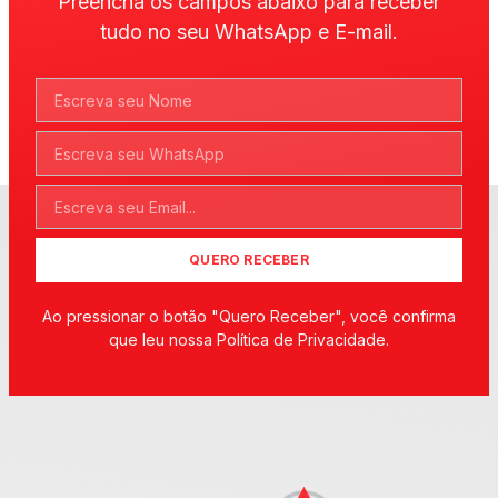
Preencha os campos abaixo para receber
tudo no seu WhatsApp e E-mail.
QUERO RECEBER
Ao pressionar o botão "Quero Receber", você confirma
que leu nossa Política de Privacidade.