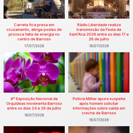
Carreta fica presa em
Rádio Liberdade realiza
cruzamento, atinge postes de
transmissão da Festa de
provoca falta de energia no
Sant’Ana 2026 entre os dias 17 e
centro de Barroso
26 de julho
17/07/2026
16/07/2026
8º Exposição Nacional de
Polícia Militar apura suspeita
Orquídeas movimenta Barroso
após homem solicitar
entre os dias 24 e 26 de julho
informações sobre saída em
creche de Barroso
16/07/2026
16/07/2026