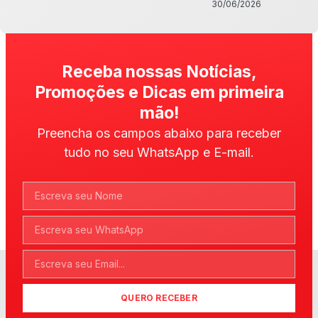
30/06/2026
Receba nossas Notícias,
Promoções e Dicas em primeira
mão!
Preencha os campos abaixo para receber
tudo no seu WhatsApp e E-mail.
QUERO RECEBER