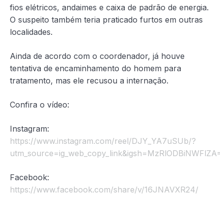
fios elétricos, andaimes e caixa de padrão de energia.
O suspeito também teria praticado furtos em outras
localidades.
Ainda de acordo com o coordenador, já houve
tentativa de encaminhamento do homem para
tratamento, mas ele recusou a internação.
Confira o vídeo:
Instagram:
https://www.instagram.com/reel/DJY_YA7uSUb/?
utm_source=ig_web_copy_link&igsh=MzRlODBiNWFlZA
Facebook:
https://www.facebook.com/share/v/16JNAVXR24/