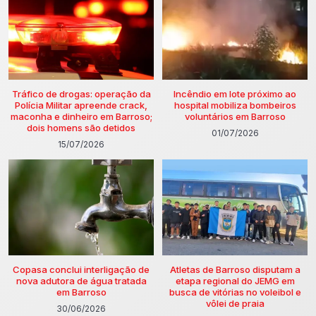
Tráfico de drogas: operação da
Incêndio em lote próximo ao
Polícia Militar apreende crack,
hospital mobiliza bombeiros
maconha e dinheiro em Barroso;
voluntários em Barroso
dois homens são detidos
01/07/2026
15/07/2026
Copasa conclui interligação de
Atletas de Barroso disputam a
nova adutora de água tratada
etapa regional do JEMG em
em Barroso
busca de vitórias no voleibol e
vôlei de praia
30/06/2026