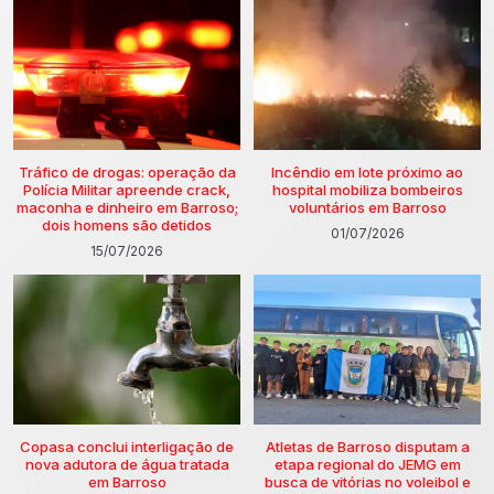
Tráfico de drogas: operação da
Incêndio em lote próximo ao
Polícia Militar apreende crack,
hospital mobiliza bombeiros
maconha e dinheiro em Barroso;
voluntários em Barroso
dois homens são detidos
01/07/2026
15/07/2026
Copasa conclui interligação de
Atletas de Barroso disputam a
nova adutora de água tratada
etapa regional do JEMG em
em Barroso
busca de vitórias no voleibol e