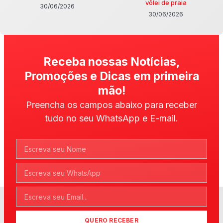
vôlei de praia
30/06/2026
30/06/2026
Receba nossas Notícias,
Promoções e Dicas em primeira
mão!
Preencha os campos abaixo para receber
tudo no seu WhatsApp e E-mail.
QUERO RECEBER