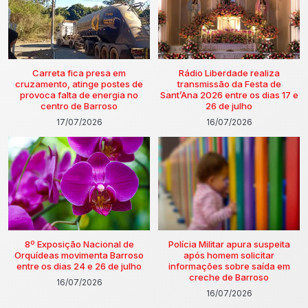
Carreta fica presa em
Rádio Liberdade realiza
cruzamento, atinge postes de
transmissão da Festa de
provoca falta de energia no
Sant’Ana 2026 entre os dias 17 e
centro de Barroso
26 de julho
17/07/2026
16/07/2026
8º Exposição Nacional de
Polícia Militar apura suspeita
Orquídeas movimenta Barroso
após homem solicitar
entre os dias 24 e 26 de julho
informações sobre saída em
creche de Barroso
16/07/2026
16/07/2026