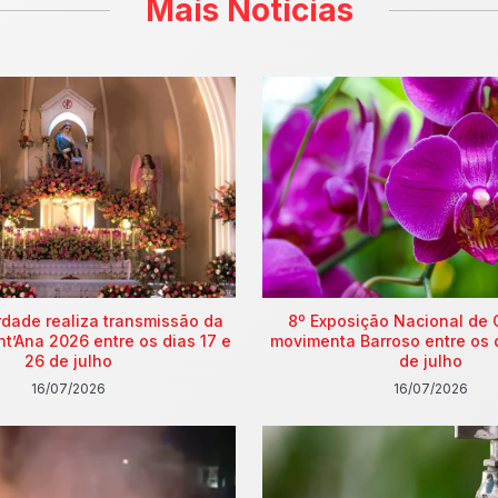
Mais Notícias
rdade realiza transmissão da
8º Exposição Nacional de 
nt’Ana 2026 entre os dias 17 e
movimenta Barroso entre os 
26 de julho
de julho
16/07/2026
16/07/2026