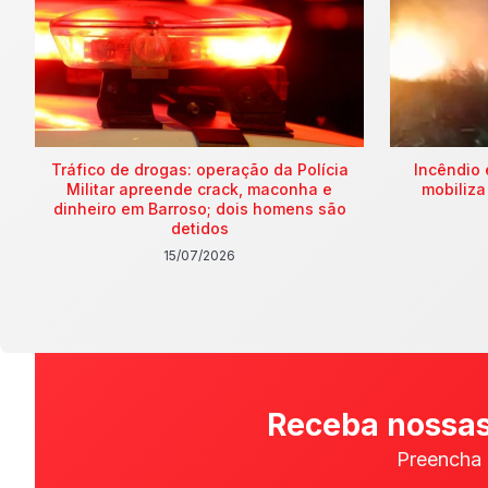
Tráfico de drogas: operação da Polícia
Incêndio 
Militar apreende crack, maconha e
mobiliza
dinheiro em Barroso; dois homens são
detidos
15/07/2026
Receba nossas
Preencha 