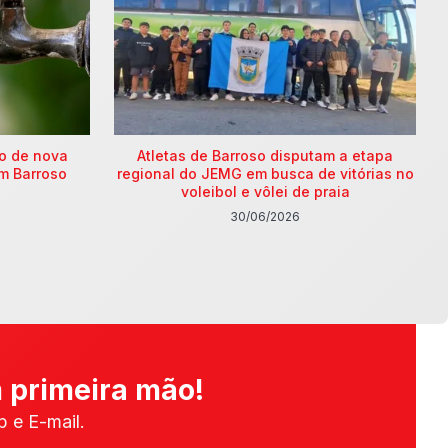
ão de nova
Atletas de Barroso disputam a etapa
m Barroso
regional do JEMG em busca de vitórias no
voleibol e vôlei de praia
30/06/2026
 primeira mão!
 e E-mail.