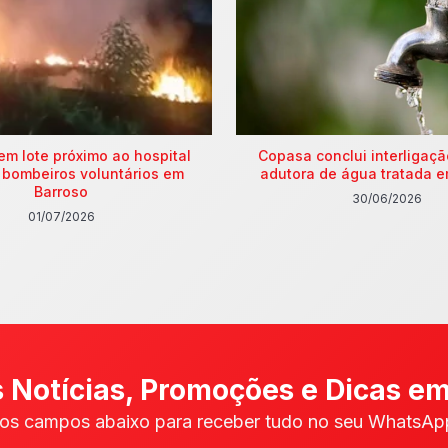
em lote próximo ao hospital
Copasa conclui interligaç
 bombeiros voluntários em
adutora de água tratada e
Barroso
30/06/2026
01/07/2026
 Notícias, Promoções e Dicas em
os campos abaixo para receber tudo no seu WhatsApp