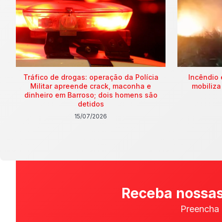
Tráfico de drogas: operação da Polícia
Incêndio 
Militar apreende crack, maconha e
mobiliza
dinheiro em Barroso; dois homens são
detidos
15/07/2026
Receba nossas
Preencha 