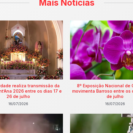
Mais Notícias
rdade realiza transmissão da
8º Exposição Nacional de 
nt’Ana 2026 entre os dias 17 e
movimenta Barroso entre os 
26 de julho
de julho
16/07/2026
16/07/2026