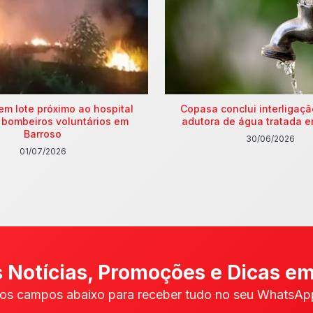
em lote próximo ao hospital
Copasa conclui interligaç
 bombeiros voluntários em
adutora de água tratada e
Barroso
30/06/2026
01/07/2026
 Notícias, Promoções e Dicas em
os campos abaixo para receber tudo no seu WhatsApp