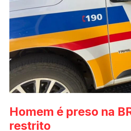
Homem é preso na B
restrito