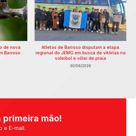
ão de nova
Atletas de Barroso disputam a etapa
m Barroso
regional do JEMG em busca de vitórias no
voleibol e vôlei de praia
30/06/2026
 primeira mão!
 e E-mail.