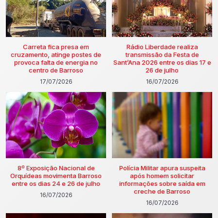
Carreta fica presa em
Rádio Liberdade realiza
cruzamento, atinge postes de
transmissão da Festa de
provoca falta de energia no
Sant’Ana 2026 entre os dias 17 e
centro de Barroso
26 de julho
17/07/2026
16/07/2026
8º Exposição Nacional de
Polícia Militar apura suspeita
Orquídeas movimenta Barroso
após homem solicitar
entre os dias 24 e 26 de julho
informações sobre saída em
creche de Barroso
16/07/2026
16/07/2026