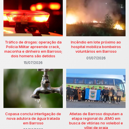
Tráfico de drogas: operação da
Incêndio em lote próximo ao
Polícia Militar apreende crack,
hospital mobiliza bombeiros
maconha e dinheiro em Barroso;
voluntários em Barroso
dois homens são detidos
01/07/2026
15/07/2026
Copasa conclui interligação de
Atletas de Barroso disputam a
nova adutora de água tratada
etapa regional do JEMG em
em Barroso
busca de vitórias no voleibol e
vôlei de praia