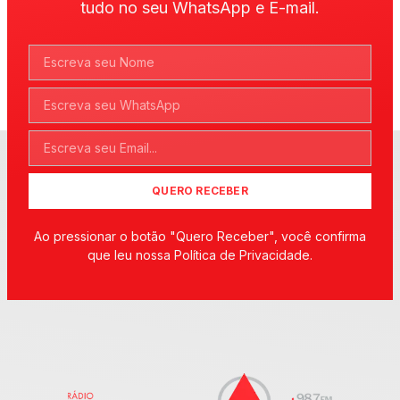
tudo no seu WhatsApp e E-mail.
QUERO RECEBER
Ao pressionar o botão "Quero Receber", você confirma
que leu nossa Política de Privacidade.