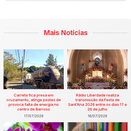
Mais Notícias
Carreta fica presa em
Rádio Liberdade realiza
cruzamento, atinge postes de
transmissão da Festa de
provoca falta de energia no
Sant’Ana 2026 entre os dias 17 e
centro de Barroso
26 de julho
17/07/2026
16/07/2026