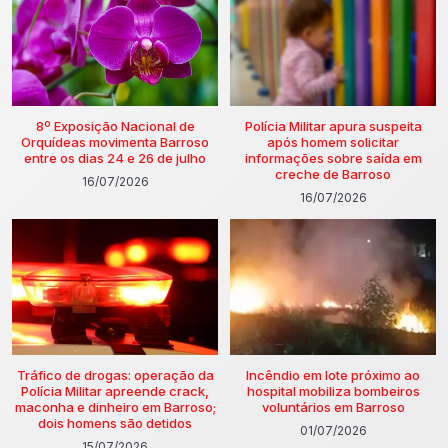
8º Exposição Nacional de
Polícia Militar apura suspeita
Orquídeas movimenta Barroso
após homem solicitar
entre os dias 24 e 26 de julho
informações sobre saída em
creche de Barroso
16/07/2026
16/07/2026
Tráfico de drogas: operação da
Incêndio em lote próximo ao
Polícia Militar apreende crack,
hospital mobiliza bombeiros
maconha e dinheiro em Barroso;
voluntários em Barroso
dois homens são detidos
01/07/2026
15/07/2026