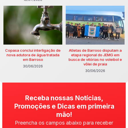
Copasa conclui interligação de
Atletas de Barroso disputam a
nova adutora de água tratada
etapa regional do JEMG em
em Barroso
busca de vitórias no voleibol e
vôlei de praia
30/06/2026
30/06/2026
Receba nossas Notícias,
Promoções e Dicas em primeira
mão!
Preencha os campos abaixo para receber