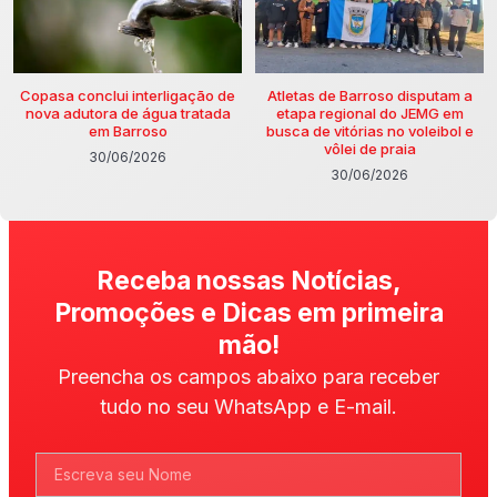
Copasa conclui interligação de
Atletas de Barroso disputam a
nova adutora de água tratada
etapa regional do JEMG em
em Barroso
busca de vitórias no voleibol e
vôlei de praia
30/06/2026
30/06/2026
Receba nossas Notícias,
Promoções e Dicas em primeira
mão!
Preencha os campos abaixo para receber
tudo no seu WhatsApp e E-mail.