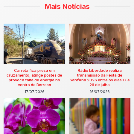
Mais Notícias
Carreta fica presa em
Rádio Liberdade realiza
cruzamento, atinge postes de
transmissão da Festa de
provoca falta de energia no
Sant’Ana 2026 entre os dias 17 e
centro de Barroso
26 de julho
17/07/2026
16/07/2026