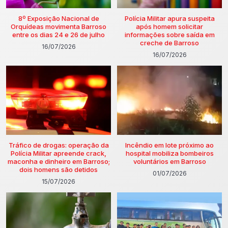
8º Exposição Nacional de
Polícia Militar apura suspeita
Orquídeas movimenta Barroso
após homem solicitar
entre os dias 24 e 26 de julho
informações sobre saída em
creche de Barroso
16/07/2026
16/07/2026
Tráfico de drogas: operação da
Incêndio em lote próximo ao
Polícia Militar apreende crack,
hospital mobiliza bombeiros
maconha e dinheiro em Barroso;
voluntários em Barroso
dois homens são detidos
01/07/2026
15/07/2026