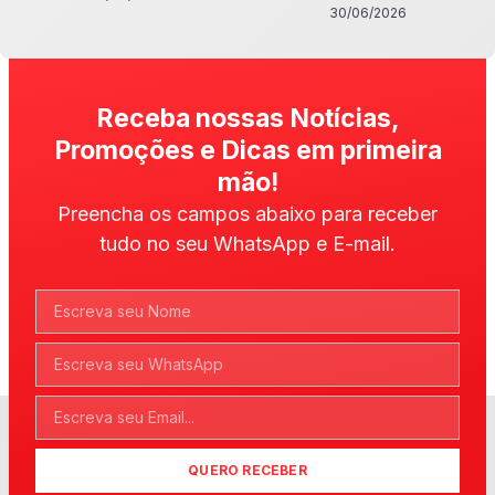
30/06/2026
Receba nossas Notícias,
Promoções e Dicas em primeira
mão!
Preencha os campos abaixo para receber
tudo no seu WhatsApp e E-mail.
QUERO RECEBER