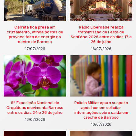
Carreta fica presa em
Rádio Liberdade realiza
cruzamento, atinge postes de
transmissão da Festa de
provoca falta de energia no
Sant’Ana 2026 entre os dias 17 e
centro de Barroso
26 de julho
17/07/2026
16/07/2026
8º Exposição Nacional de
Polícia Militar apura suspeita
Orquídeas movimenta Barroso
após homem solicitar
entre os dias 24 e 26 de julho
informações sobre saída em
creche de Barroso
16/07/2026
16/07/2026