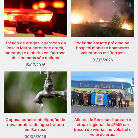
Tráfico de drogas: operação da
Incêndio em lote próximo ao
Polícia Militar apreende crack,
hospital mobiliza bombeiros
maconha e dinheiro em Barroso;
voluntários em Barroso
dois homens são detidos
01/07/2026
15/07/2026
Copasa conclui interligação de
Atletas de Barroso disputam a
nova adutora de água tratada
etapa regional do JEMG em
em Barroso
busca de vitórias no voleibol e
vôlei de praia
30/06/2026