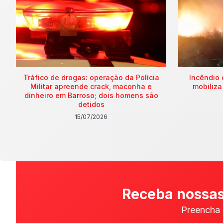
Tráfico de drogas: operação da Polícia
Incêndio 
Militar apreende crack, maconha e
mobiliza
dinheiro em Barroso; dois homens são
detidos
15/07/2026
Receba nossas
Preencha 